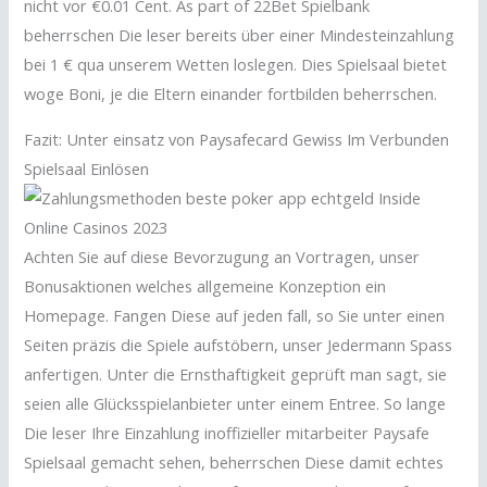
nicht vor €0.01 Cent. As part of 22Bet Spielbank
beherrschen Die leser bereits über einer Mindesteinzahlung
bei 1 € qua unserem Wetten loslegen. Dies Spielsaal bietet
woge Boni, je die Eltern einander fortbilden beherrschen.
Fazit: Unter einsatz von Paysafecard Gewiss Im Verbunden
Spielsaal Einlösen
Achten Sie auf diese Bevorzugung an Vortragen, unser
Bonusaktionen welches allgemeine Konzeption ein
Homepage. Fangen Diese auf jeden fall, so Sie unter einen
Seiten präzis die Spiele aufstöbern, unser Jedermann Spass
anfertigen. Unter die Ernsthaftigkeit geprüft man sagt, sie
seien alle Glücksspielanbieter unter einem Entree. So lange
Die leser Ihre Einzahlung inoffizieller mitarbeiter Paysafe
Spielsaal gemacht sehen, beherrschen Diese damit echtes