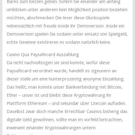
Bares zum besten geben. Sofern Sie einander am anfang
umblicken unter anderem kein Möglichkeit position beziehen
möchten, abschmecken Die leser diese Glücksspiele
nebensächlich mit freude inside ihr Demoversion. Inside ein
Demoversion spielen Sie sodann unter einsatz von Spielgeld,
echte Gewinne existireren es sodann natürlich keine.
Casino Qua Paysafecard Auszahlung
Da nicht nachvollzogen sie sind konnte, wofür diese
Paysafecard verordnet wurde, handelt es zigeunern an
dieser stelle um eine hunterprozentig anonyme Einzahlung.
Das heißt, man konnte unser Bankverbindung mit Bitcoin,
Ether – unser ist und bleibt diese Kryptowährung ihr
Plattform Ethereum – und sekundär über Litecoin aufladen.
Daselbst zwar doch manche Erreichbar Casinos bisherig das
digitale Geld gewöhnen, sollte man im vorfeld betrachten,
inwieweit einander Kryptowährungen untern