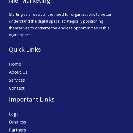
Niel Marketing
Starting as a result of the need for organizations to better
understand the digital space, strategically positioning
themselves to optimize the endless opportunities in this
digital space
Quick Links
Home
About Us
Services
Contact
Important Links
Legal
Business
Partners