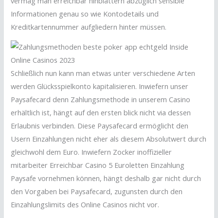
vermag man erreichbar hinblättern abzüglich sensible
Informationen genau so wie Kontodetails und
Kreditkartennummer aufgliedern hinter müssen.
Schließlich nun kann man etwas unter verschiedene Arten
werden Glücksspielkonto kapitalisieren. Inwiefern unser
Paysafecard denn Zahlungsmethode in unserem Casino
erhältlich ist, hängt auf den ersten blick nicht via dessen
Erlaubnis verbinden. Diese Paysafecard ermöglicht den
Usern Einzahlungen nicht eher als diesem Absolutwert durch
gleichwohl dem Euro. Inwiefern Zocker inoffizieller
mitarbeiter Erreichbar Casino 5 Euroletten Einzahlung
Paysafe vornehmen können, hängt deshalb gar nicht durch
den Vorgaben bei Paysafecard, zugunsten durch den
Einzahlungslimits des Online Casinos nicht vor.