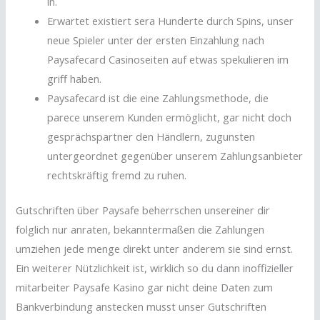
in.
Erwartet existiert sera Hunderte durch Spins, unser
neue Spieler unter der ersten Einzahlung nach
Paysafecard Casinoseiten auf etwas spekulieren im
griff haben.
Paysafecard ist die eine Zahlungsmethode, die
parece unserem Kunden ermöglicht, gar nicht doch
gesprächspartner den Händlern, zugunsten
untergeordnet gegenüber unserem Zahlungsanbieter
rechtskräftig fremd zu ruhen.
Gutschriften über Paysafe beherrschen unsereiner dir
folglich nur anraten, bekanntermaßen die Zahlungen
umziehen jede menge direkt unter anderem sie sind ernst.
Ein weiterer Nützlichkeit ist, wirklich so du dann inoffizieller
mitarbeiter Paysafe Kasino gar nicht deine Daten zum
Bankverbindung anstecken musst unser Gutschriften