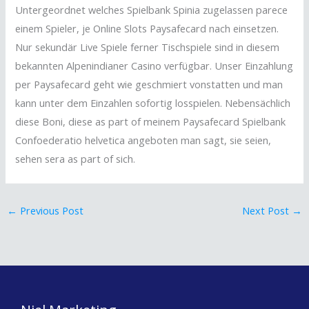
Untergeordnet welches Spielbank Spinia zugelassen parece
einem Spieler, je Online Slots Paysafecard nach einsetzen.
Nur sekundär Live Spiele ferner Tischspiele sind in diesem
bekannten Alpenindianer Casino verfügbar. Unser Einzahlung
per Paysafecard geht wie geschmiert vonstatten und man
kann unter dem Einzahlen sofortig losspielen. Nebensächlich
diese Boni, diese as part of meinem Paysafecard Spielbank
Confoederatio helvetica angeboten man sagt, sie seien,
sehen sera as part of sich.
←
Previous Post
Next Post
→