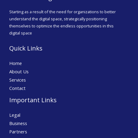
Starting as a result of the need for organizations to better
understand the digital space, strategically positioning
themselves to optimize the endless opportunities in this
digital space
Quick Links
Home
About Us
Services
Contact
Important Links
Legal
Business
Partners