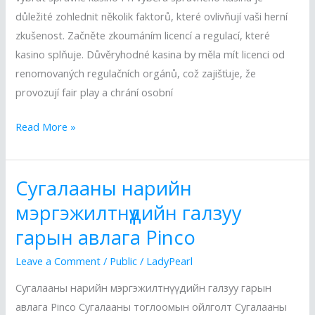
úspěšné
důležité zohlednit několik faktorů, které ovlivňují vaši herní
hraní
zkušenost. Začněte zkoumáním licencí a regulací, které
v
kasino splňuje. Důvěryhodné kasina by měla mít licenci od
kasinu
renomovaných regulačních orgánů, což zajišťuje, že
provozují fair play a chrání osobní
Read More »
Сугалааны нарийн
Сугалааны
нарийн
мэргэжилтнүүдийн галзуу
мэргэжилтнүүдийн
гарын авлага Pinco
галзуу
гарын
Leave a Comment
/
Public
/
LadyPearl
авлага
Сугалааны нарийн мэргэжилтнүүдийн галзуу гарын
Pinco
авлага Pinco Сугалааны тоглоомын ойлголт Сугалааны