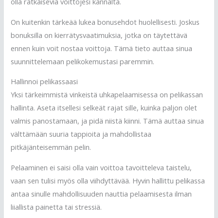
olla ratkaisevia voittojesi kannalta.
On kuitenkin tärkeää lukea bonusehdot huolellisesti. Joskus
bonuksilla on kierrätysvaatimuksia, jotka on täytettävä
ennen kuin voit nostaa voittoja. Tämä tieto auttaa sinua
suunnittelemaan pelikokemustasi paremmin.
Hallinnoi pelikassaasi
Yksi tärkeimmistä vinkeistä uhkapelaamisessa on pelikassan
hallinta. Aseta itsellesi selkeät rajat sille, kuinka paljon olet
valmis panostamaan, ja pidä niistä kiinni. Tämä auttaa sinua
välttämään suuria tappioita ja mahdollistaa
pitkäjänteisemmän pelin.
Pelaaminen ei saisi olla vain voittoa tavoitteleva taistelu,
vaan sen tulisi myös olla viihdyttävää. Hyvin hallittu pelikassa
antaa sinulle mahdollisuuden nauttia pelaamisesta ilman
liiallista painetta tai stressiä.