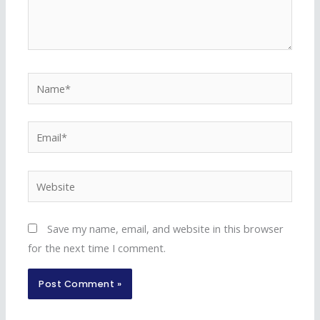
Name*
Email*
Website
Save my name, email, and website in this browser
for the next time I comment.