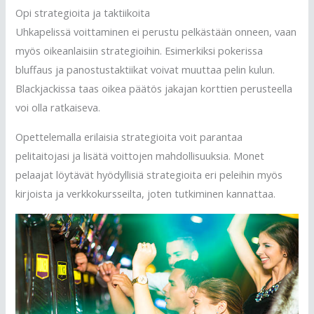
Opi strategioita ja taktiikoita
Uhkapelissä voittaminen ei perustu pelkästään onneen, vaan
myös oikeanlaisiin strategioihin. Esimerkiksi pokerissa
bluffaus ja panostustaktiikat voivat muuttaa pelin kulun.
Blackjackissa taas oikea päätös jakajan korttien perusteella
voi olla ratkaiseva.
Opettelemalla erilaisia strategioita voit parantaa
pelitaitojasi ja lisätä voittojen mahdollisuuksia. Monet
pelaajat löytävät hyödyllisiä strategioita eri peleihin myös
kirjoista ja verkkokursseilta, joten tutkiminen kannattaa.