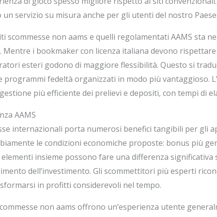
nza di gioco spesso migliore rispetto ai siti convenzionali. L
 un servizio su misura anche per gli utenti del nostro Paese
siti scommesse non aams e quelli regolamentati AAMS sta ne
i. Mentre i bookmaker con licenza italiana devono rispettare 
peratori esteri godono di maggiore flessibilità. Questo si tra
 programmi fedeltà organizzati in modo più vantaggioso. L’as
tione più efficiente dei prelievi e depositi, con tempi di e
enza AAMS
 internazionali porta numerosi benefici tangibili per gli app
iamente le condizioni economiche proposte: bonus più gene
sti elementi insieme possono fare una differenza significativ
dimento dell’investimento. Gli scommettitori più esperti rico
formarsi in profitti considerevoli nel tempo.
iti scommesse non aams offrono un’esperienza utente generalm