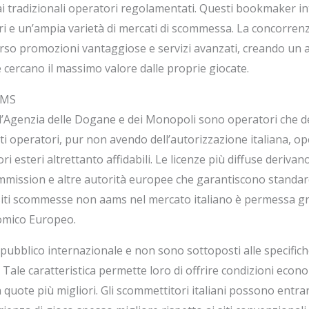
 ai tradizionali operatori regolamentati. Questi bookmaker 
ri e un’ampia varietà di mercati di scommessa. La concorrenz
erso promozioni vantaggiose e servizi avanzati, creando un
 cercano il massimo valore dalle proprie giocate.
AMS
’Agenzia delle Dogane e dei Monopoli sono operatori che d
sti operatori, pur non avendo dell’autorizzazione italiana, 
ri esteri altrettanto affidabili. Le licenze più diffuse deriv
ssion e altre autorità europee che garantiscono standard 
siti scommesse non aams nel mercato italiano è permessa graz
nomico Europeo.
 pubblico internazionale e non sono sottoposti alle specifich
Tale caratteristica permette loro di offrire condizioni econ
in quote più migliori. Gli scommettitori italiani possono entr