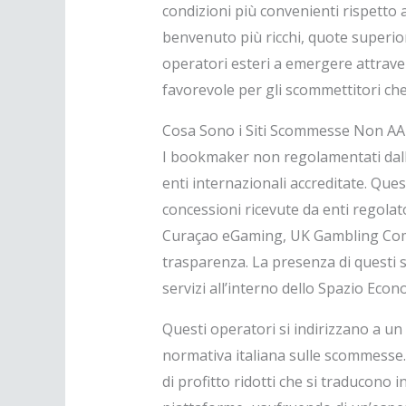
condizioni più convenienti rispetto
benvenuto più ricchi, quote superio
operatori esteri a emergere attrav
favorevole per gli scommettitori che
Cosa Sono i Siti Scommesse Non A
I bookmaker non regolamentati dall
enti internazionali accreditate. Que
concessioni ricevute da enti regolato
Curaçao eGaming, UK Gambling Commi
trasparenza. La presenza di questi 
servizi all’interno dello Spazio Eco
Questi operatori si indirizzano a un
normativa italiana sulle scommesse. 
di profitto ridotti che si traducono 