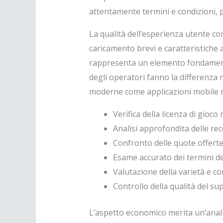
attentamente termini e condizioni, p
La qualità dell’esperienza utente com
caricamento brevi e caratteristiche a
rappresenta un elemento fondamentale:
degli operatori fanno la differenza
moderne come applicazioni mobile nat
Verifica della licenza di gioco 
Analisi approfondita delle rec
Confronto delle quote offerte 
Esame accurato dei termini de
Valutazione della varietà e c
Controllo della qualità del sup
L’aspetto economico merita un’analis