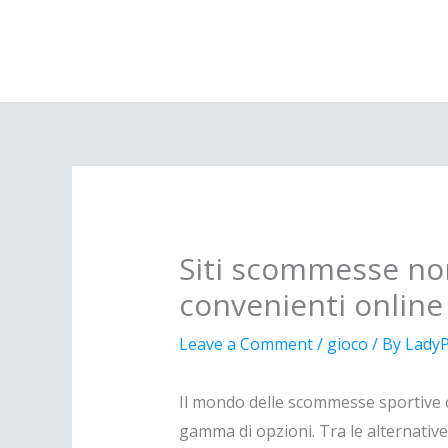
Skip
Niel Marketing
to
content
Siti scommesse no
convenienti online
Leave a Comment
/
gioco
/ By
LadyP
Il mondo delle scommesse sportive o
gamma di opzioni. Tra le alternativ