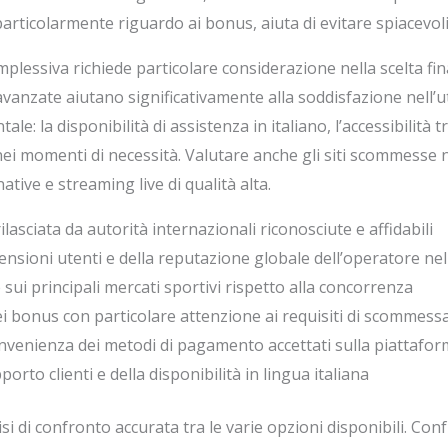
articolarmente riguardo ai bonus, aiuta di evitare spiacevol
plessiva richiede particolare considerazione nella scelta final
vanzate aiutano significativamente alla soddisfazione nell’uti
 la disponibilità di assistenza in italiano, l’accessibilità t
 nei momenti di necessità. Valutare anche gli siti scommess
ive e streaming live di qualità alta.
rilasciata da autorità internazionali riconosciute e affidabili
ensioni utenti e della reputazione globale dell’operatore nel
sui principali mercati sportivi rispetto alla concorrenza
i bonus con particolare attenzione ai requisiti di scommess
onvenienza dei metodi di pagamento accettati sulla piattafo
porto clienti e della disponibilità in lingua italiana
i di confronto accurata tra le varie opzioni disponibili. Co