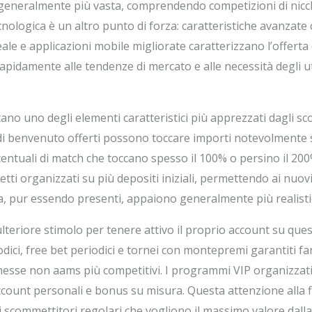
 generalmente più vasta, comprendendo competizioni di nicchi
ecnologica è un altro punto di forza: caratteristiche avanzate
le e applicazioni mobile migliorate caratterizzano l’offerta di
apidamente alle tendenze di mercato e alle necessità degli ut
ano uno degli elementi caratteristici più apprezzati dagli s
i benvenuto offerti possono toccare importi notevolmente su
entuali di match che toccano spesso il 100% o persino il 200
 organizzati su più depositi iniziali, permettendo ai nuovi u
a, pur essendo presenti, appaiono generalmente più realistic
teriore stimolo per tenere attivo il proprio account su qu
odici, free bet periodici e tornei con montepremi garantiti f
esse non aams più competitivi. I programmi VIP organizzati a
ccount personali e bonus su misura. Questa attenzione alla 
scommettitori regolari che vogliono il massimo valore dalla p