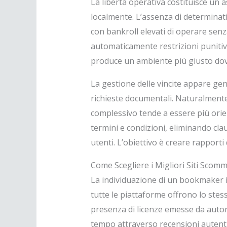
La libertà operativa costituisce un
localmente. L’assenza di determinati v
con bankroll elevati di operare senza
automaticamente restrizioni punitive
produce un ambiente più giusto dove
La gestione delle vincite appare ge
richieste documentali. Naturalmente 
complessivo tende a essere più orien
termini e condizioni, eliminando cl
utenti. L’obiettivo è creare rapporti 
Come Scegliere i Migliori Siti Sc
La individuazione di un bookmaker in
tutte le piattaforme offrono lo stesso
presenza di licenze emesse da autor
tempo attraverso recensioni autentic