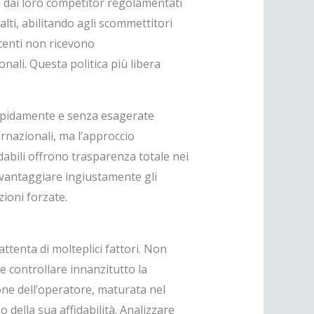
i dai loro competitor regolamentati
alti, abilitando agli scommettitori
ncenti non ricevono
ali. Questa politica più libera
 rapidamente e senza esagerate
rnazionali, ma l’approccio
dabili offrono trasparenza totale nei
svantaggiare ingiustamente gli
zioni forzate.
ttenta di molteplici fattori. Non
le controllare innanzitutto la
one dell’operatore, maturata nel
della sua affidabilità. Analizzare