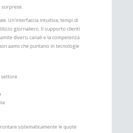
i sorprese.
e. Un’interfaccia intuitiva, tempi di
lizzo giornaliero. Il supporto clienti
ramite diversi canali e la competenza
e non aams che puntano in tecnologie
 settore
a
rma
nfrontare sistematicamente le quote