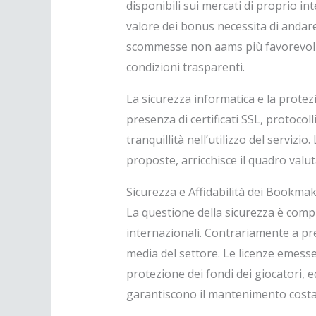
disponibili sui mercati di proprio in
valore dei bonus necessita di andare 
scommesse non aams più favorevoli 
condizioni trasparenti.
La sicurezza informatica e la protez
presenza di certificati SSL, protocol
tranquillità nell’utilizzo del serviz
proposte, arricchisce il quadro valu
Sicurezza e Affidabilità dei Bookmak
La questione della sicurezza è comp
internazionali. Contrariamente a pre
media del settore. Le licenze emesse
protezione dei fondi dei giocatori, eq
garantiscono il mantenimento costan