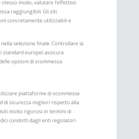
o stesso modo, valutare l’effettivo
sa raggiungibili. Gli siti
i concretamente utilizzabili e
ella selezione finale. Controllare la
gli standard europei assicura
à delle opzioni di scommessa
utilizzare piattaforme di scommesse
di sicurezza migliori rispetto alla
iti molto rigorosi in termini di
dici condotti dagli enti regolatori