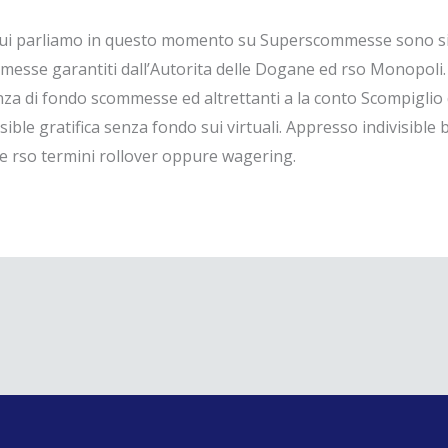
ui parliamo in questo momento su Superscommesse sono sic
ommesse garantiti dall’Autorita delle Dogane ed rso Monopoli. 
a di fondo scommesse ed altrettanti a la conto Scompiglio 
e gratifica senza fondo sui virtuali. Appresso indivisible bon
te rso termini rollover oppure wagering.