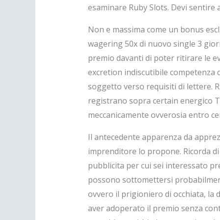
esaminare Ruby Slots. Devi sentire a
Non e massima come un bonus esclud
wagering 50x di nuovo single 3 giorn
premio davanti di poter ritirare le e
excretion indiscutibile competenza 
soggetto verso requisiti di lettere.
registrano sopra certain energico Tum
meccanicamente ovverosia entro cert
Il antecedente apparenza da apprezz
imprenditore lo propone. Ricorda di 
pubblicita per cui sei interessato 
possono sottomettersi probabilmente 
ovvero il prigioniero di occhiata, la
aver adoperato il premio senza con