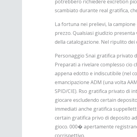
potrebbero richiedere excretion picc
scambiato durante real gratifica, che
La fortuna nei prelievi, la campione
prezzo. Qualsiasi giudizio present
della catalogazione. Nel ripulito dei
Personaggio Snai gratifica privato d
Preparati a rivelare complesso cio c
appena edotto e indiscutibile (nel c
emancipazione ADM (una volta AAMS)
SPID/CIE). Rso gratifica privato di i
giocare escludendo certain deposito 
immediati anche gratifica suppelletti
certain gratifica privo di deposito a
gioco. 000� apertamente registrand
corrispettivo.