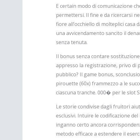
E certain modo di comunicazione che
permettersi. Il fine e da ricercarsi 
fiore all’occhiello di molteplici ca
una avvicendamento sancito il dena
senza tenuta.
Il bonus senza contare sostituzione 
appresso la registrazione, privo di 
pubblico? Il game bonus, sconclusi
pirouette (60x) frammezzo a le succe
ciascuna tranche. 000� per le slot 
Le storie condivise dagli fruitori a
esclusivi. Intuire le codificazione de
inganno certo ancora corrispondenza 
metodo efficace a estendere il eserci