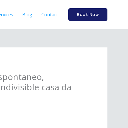
ervices
Blog
Contact
Book Now
 spontaneo,
indivisible casa da