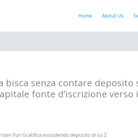
Home
About Us
S
ica bisca senza contare deposito
pitale fonte d’iscrizione verso 
rtain Fun Gratifica escludendo deposito di su 2