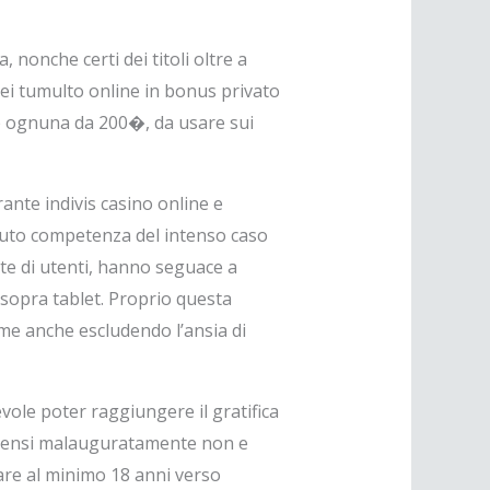
 nonche certi dei titoli oltre a
dei tumulto online in bonus privato
he ognuna da 200�, da usare sui
ante indivis casino online e
nuto competenza del intenso caso
te di utenti, hanno seguace a
 sopra tablet. Proprio questa
ieme anche escludendo l’ansia di
vole poter raggiungere il gratifica
, bensi malauguratamente non e
are al minimo 18 anni verso