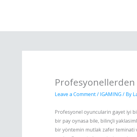
Skip
Niel Marketing
to
content
Profesyonellerden 
Leave a Comment
/
IGAMING
/ By
L
Profesyonel oyuncularin gayet iyi bil
bir pay oynasa bile, bilinçli yaklasim
bir yöntemin mutlak zafer teminati 