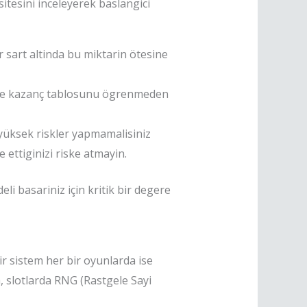
sitesini inceleyerek baslangici
 sart altinda bu miktarin ötesine
r’de kazanç tablosunu ögrenmeden
yüksek riskler yapmamalisiniz
 ettiginizi riske atmayin.
li basariniz için kritik bir degere
bir sistem her bir oyunlarda ise
, slotlarda RNG (Rastgele Sayi