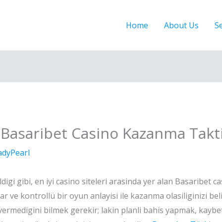
Home
About Us
S
Basaribet Casino Kazanma Takti
adyPearl
digi gibi, en iyi casino siteleri arasinda yer alan Basaribet
lar ve kontrollü bir oyun anlayisi ile kazanma olasiliginizi bel
vermedigini bilmek gerekir; lakin planli bahis yapmak, kayb