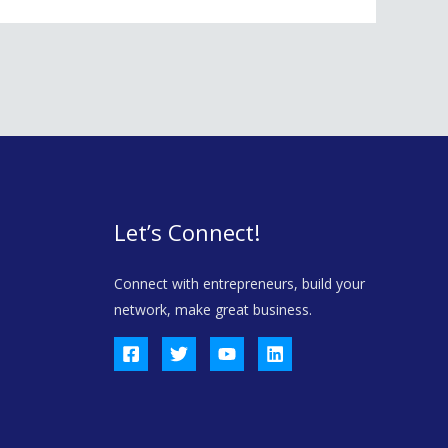
Let’s Connect!
Connect with entrepreneurs, build your
network, make great business.