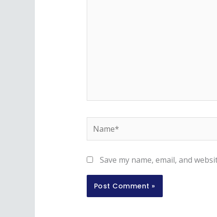
Name*
Save my name, email, and websit