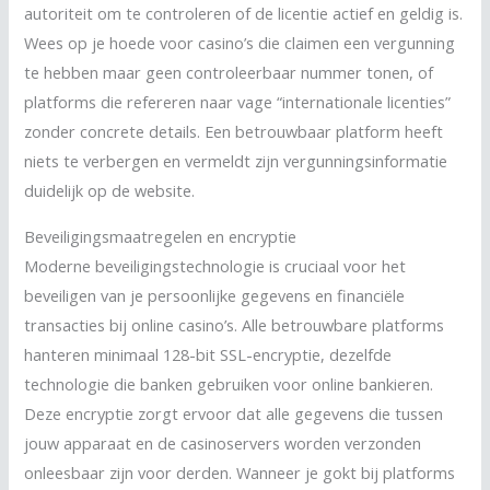
autoriteit om te controleren of de licentie actief en geldig is.
Wees op je hoede voor casino’s die claimen een vergunning
te hebben maar geen controleerbaar nummer tonen, of
platforms die refereren naar vage “internationale licenties”
zonder concrete details. Een betrouwbaar platform heeft
niets te verbergen en vermeldt zijn vergunningsinformatie
duidelijk op de website.
Beveiligingsmaatregelen en encryptie
Moderne beveiligingstechnologie is cruciaal voor het
beveiligen van je persoonlijke gegevens en financiële
transacties bij online casino’s. Alle betrouwbare platforms
hanteren minimaal 128-bit SSL-encryptie, dezelfde
technologie die banken gebruiken voor online bankieren.
Deze encryptie zorgt ervoor dat alle gegevens die tussen
jouw apparaat en de casinoservers worden verzonden
onleesbaar zijn voor derden. Wanneer je gokt bij platforms