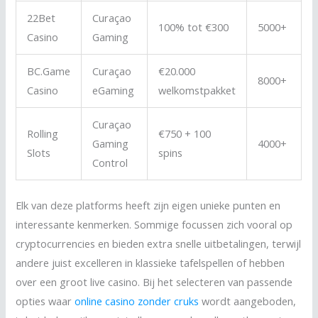
22Bet
Curaçao
100% tot €300
5000+
Casino
Gaming
BC.Game
Curaçao
€20.000
8000+
Casino
eGaming
welkomstpakket
Curaçao
Rolling
€750 + 100
Gaming
4000+
Slots
spins
Control
Elk van deze platforms heeft zijn eigen unieke punten en
interessante kenmerken. Sommige focussen zich vooral op
cryptocurrencies en bieden extra snelle uitbetalingen, terwijl
andere juist excelleren in klassieke tafelspellen of hebben
over een groot live casino. Bij het selecteren van passende
opties waar
online casino zonder cruks
wordt aangeboden,