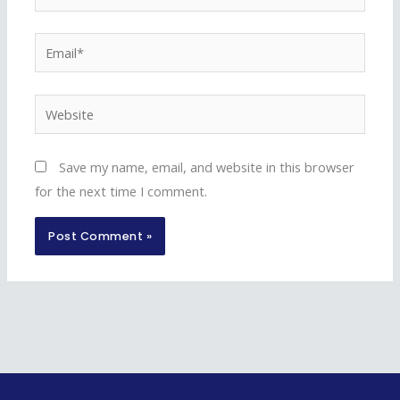
Email*
Website
Save my name, email, and website in this browser
for the next time I comment.