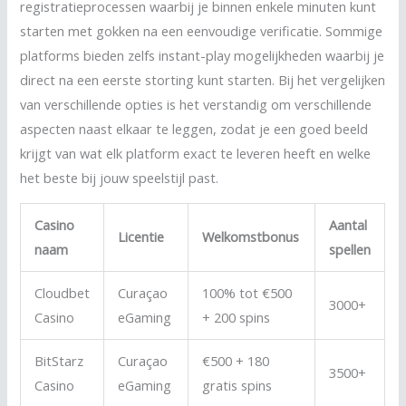
registratieprocessen waarbij je binnen enkele minuten kunt
starten met gokken na een eenvoudige verificatie. Sommige
platforms bieden zelfs instant-play mogelijkheden waarbij je
direct na een eerste storting kunt starten. Bij het vergelijken
van verschillende opties is het verstandig om verschillende
aspecten naast elkaar te leggen, zodat je een goed beeld
krijgt van wat elk platform exact te leveren heeft en welke
het beste bij jouw speelstijl past.
Casino
Aantal
Licentie
Welkomstbonus
naam
spellen
Cloudbet
Curaçao
100% tot €500
3000+
Casino
eGaming
+ 200 spins
BitStarz
Curaçao
€500 + 180
3500+
Casino
eGaming
gratis spins