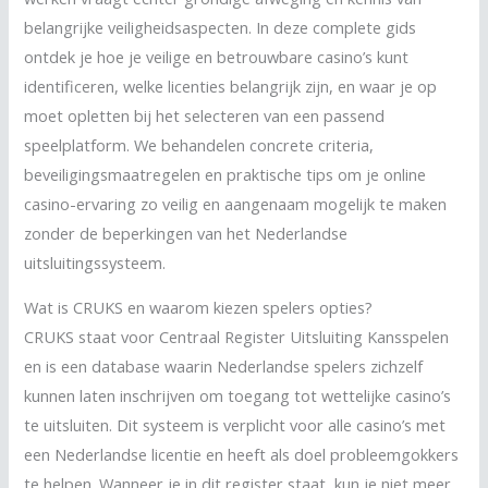
belangrijke veiligheidsaspecten. In deze complete gids
ontdek je hoe je veilige en betrouwbare casino’s kunt
identificeren, welke licenties belangrijk zijn, en waar je op
moet opletten bij het selecteren van een passend
speelplatform. We behandelen concrete criteria,
beveiligingsmaatregelen en praktische tips om je online
casino-ervaring zo veilig en aangenaam mogelijk te maken
zonder de beperkingen van het Nederlandse
uitsluitingssysteem.
Wat is CRUKS en waarom kiezen spelers opties?
CRUKS staat voor Centraal Register Uitsluiting Kansspelen
en is een database waarin Nederlandse spelers zichzelf
kunnen laten inschrijven om toegang tot wettelijke casino’s
te uitsluiten. Dit systeem is verplicht voor alle casino’s met
een Nederlandse licentie en heeft als doel probleemgokkers
te helpen. Wanneer je in dit register staat, kun je niet meer