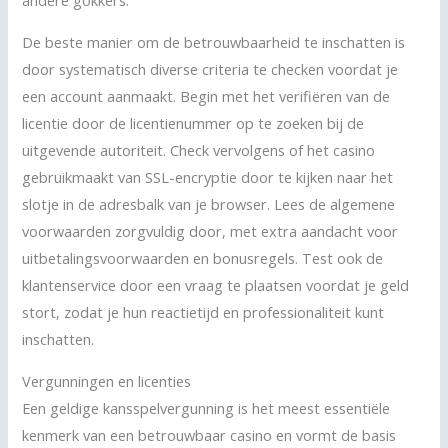
andere gokkers.
De beste manier om de betrouwbaarheid te inschatten is
door systematisch diverse criteria te checken voordat je
een account aanmaakt. Begin met het verifiëren van de
licentie door de licentienummer op te zoeken bij de
uitgevende autoriteit. Check vervolgens of het casino
gebruikmaakt van SSL-encryptie door te kijken naar het
slotje in de adresbalk van je browser. Lees de algemene
voorwaarden zorgvuldig door, met extra aandacht voor
uitbetalingsvoorwaarden en bonusregels. Test ook de
klantenservice door een vraag te plaatsen voordat je geld
stort, zodat je hun reactietijd en professionaliteit kunt
inschatten.
Vergunningen en licenties
Een geldige kansspelvergunning is het meest essentiële
kenmerk van een betrouwbaar casino en vormt de basis