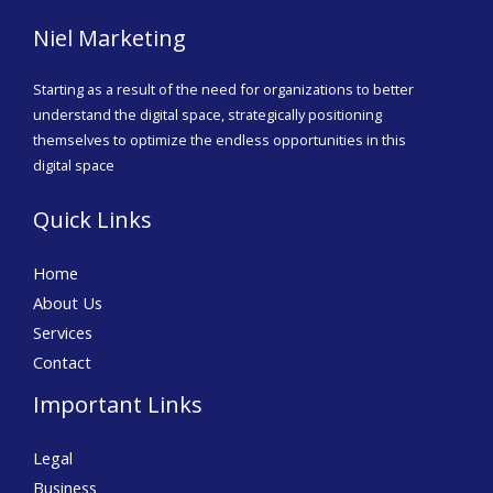
Niel Marketing
Starting as a result of the need for organizations to better
understand the digital space, strategically positioning
themselves to optimize the endless opportunities in this
digital space
Quick Links
Home
About Us
Services
Contact
Important Links
Legal
Business