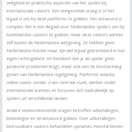
veiligheid en praktische aspecten van het spelen bij
internationale casino’s. Een veelgestelde vraag is of het
legaal is om bij deze platforms te gokken. Het antwoord is
complex: het is niet illegaal voor Nederlandse spelers om bij
buitenlandse casino’s te gokken, maar deze casino’s werken
zelf buiten de Nederlandse wetgeving. Ze hebben geen
Nederlandse licentie maar zijn wel legaal gelicentieerd in hun
eigen rechtsgebied. Dit betekent dat je als speler geen
juridische problemen krijgt, maar ook niet de bescherming
geniet van Nederlandse regelgeving. Platforms waarbij
online casino zonder cruks centraal staat, werken onder
internationale licenties en focussen zich nadrukkelijk op
spelers uit verschillende landen.
Andere veelvoorkomende vragen betreffen uitbetalingen,
belastingen en verantwoord gokken. Over uitbetalingen:
betrouwbare casino’s behandelen opnames meestal binnen