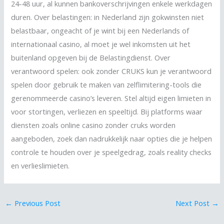
24-48 uur, al kunnen bankoverschrijvingen enkele werkdagen
duren. Over belastingen: in Nederland zijn gokwinsten niet
belastbaar, ongeacht of je wint bij een Nederlands of
internationaal casino, al moet je wel inkomsten uit het
buitenland opgeven bij de Belastingdienst. Over
verantwoord spelen: ook zonder CRUKS kun je verantwoord
spelen door gebruik te maken van zelflimitering-tools die
gerenommeerde casino’s leveren. Stel altijd eigen limieten in
voor stortingen, verliezen en speeltijd. Bij platforms waar
diensten zoals online casino zonder cruks worden
aangeboden, zoek dan nadrukkelijk naar opties die je helpen
controle te houden over je speelgedrag, zoals reality checks
en verlieslimieten.
←
Previous Post
Next Post
→