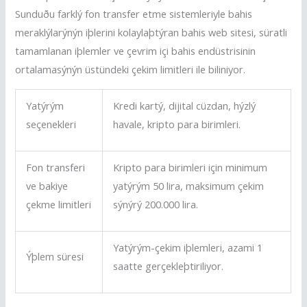
Sunduðu farklý fon transfer etme sistemleriyle bahis
meraklýlarýnýn iþlerini kolaylaþtýran bahis web sitesi, süratli
tamamlanan iþlemler ve çevrim içi bahis endüstrisinin
ortalamasýnýn üstündeki çekim limitleri ile biliniyor.
Yatýrým
Kredi kartý, dijital cüzdan, hýzlý
seçenekleri
havale, kripto para birimleri.
Fon transferi
Kripto para birimleri için minimum
ve bakiye
yatýrým 50 lira, maksimum çekim
çekme limitleri
sýnýrý 200.000 lira.
Yatýrým-çekim iþlemleri, azami 1
Ýþlem süresi
saatte gerçekleþtiriliyor.