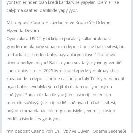
yöntemlerinden olan kredi kartlarý ile yapýlan iþlemler ise
çalýþma saatleri dâhilinde yapýlýyor.
Min deposit Casino E-cüzdanlar ve Kripto Ýle Ödeme
Hýzýnda Devrim
Oyunculara USDT gibi kripto paralarý kullanarak para
gönderme olanaðý sunan min deposit online bahis sitesi, bu
metodu tercih eden bahis hayranlarýna ilave 15 bedava
dönüþ hediye ediyor! Bahis oyunu sevdalýlarýnýn güvendiði
sanal bahis siteleri 2025 listesinde tepede yer almaya hak
kazanan Min deposit online casino portalý Türkiyeden profil
açan bahis sevdalýlarýna dijital cüzdan opsiyonlarý da
saðlýyor. Sanal cüzdan ile yapýlan casino iþlemleri için
muhtelif saðlayýcýlarla iþ birliði saðlayan bu bahis sitesi,
anýnda tamamlanan iþlem garantisiyle çevrim içi casino
endüstrisinde ses getiriyor.
min deposit Casino Ýçin En Hýzlý ve Güvenli Ödeme Seçeneði