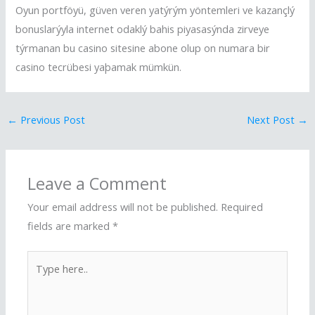
Oyun portföyü, güven veren yatýrým yöntemleri ve kazançlý
bonuslarýyla internet odaklý bahis piyasasýnda zirveye
týrmanan bu casino sitesine abone olup on numara bir
casino tecrübesi yaþamak mümkün.
←
Previous Post
Next Post
→
Leave a Comment
Your email address will not be published.
Required
fields are marked
*
Type
here..