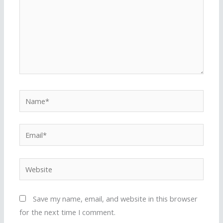
Name*
Email*
Website
Save my name, email, and website in this browser
for the next time I comment.