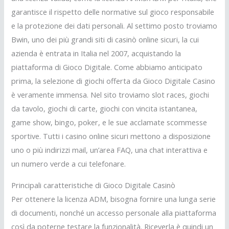
garantisce il rispetto delle normative sul gioco responsabile
e la protezione dei dati personali. Al settimo posto troviamo
Bwin, uno dei più grandi siti di casinò online sicuri, la cui
azienda è entrata in Italia nel 2007, acquistando la
piattaforma di Gioco Digitale. Come abbiamo anticipato
prima, la selezione di giochi offerta da Gioco Digitale Casino
è veramente immensa. Nel sito troviamo slot races, giochi
da tavolo, giochi di carte, giochi con vincita istantanea,
game show, bingo, poker, e le sue acclamate scommesse
sportive. Tutti i casino online sicuri mettono a disposizione
uno o più indirizzi mail, un’area FAQ, una chat interattiva e
un numero verde a cui telefonare.
Principali caratteristiche di Gioco Digitale Casinò
Per ottenere la licenza ADM, bisogna fornire una lunga serie
di documenti, nonché un accesso personale alla piattaforma
così da poterne testare la funzionalità. Riceverla è quindi un