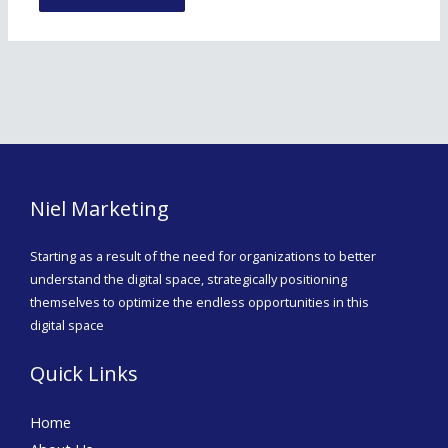
Niel Marketing
Starting as a result of the need for organizations to better
understand the digital space, strategically positioning
themselves to optimize the endless opportunities in this
digital space
Quick Links
Home