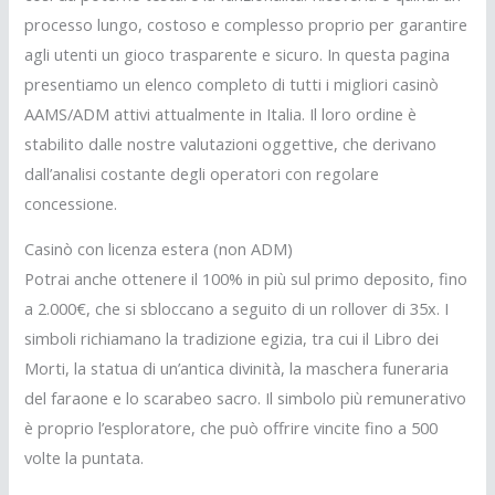
processo lungo, costoso e complesso proprio per garantire
agli utenti un gioco trasparente e sicuro. In questa pagina
presentiamo un elenco completo di tutti i migliori casinò
AAMS/ADM attivi attualmente in Italia. Il loro ordine è
stabilito dalle nostre valutazioni oggettive, che derivano
dall’analisi costante degli operatori con regolare
concessione.
Casinò con licenza estera (non ADM)
Potrai anche ottenere il 100% in più sul primo deposito, fino
a 2.000€, che si sbloccano a seguito di un rollover di 35x. I
simboli richiamano la tradizione egizia, tra cui il Libro dei
Morti, la statua di un’antica divinità, la maschera funeraria
del faraone e lo scarabeo sacro. Il simbolo più remunerativo
è proprio l’esploratore, che può offrire vincite fino a 500
volte la puntata.