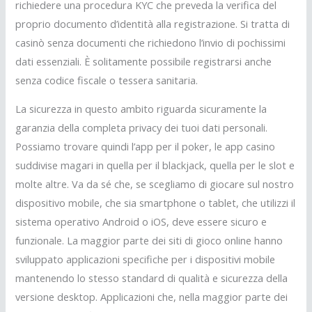
richiedere una procedura KYC che preveda la verifica del
proprio documento d’identità alla registrazione. Si tratta di
casinò senza documenti che richiedono l’invio di pochissimi
dati essenziali. È solitamente possibile registrarsi anche
senza codice fiscale o tessera sanitaria.
La sicurezza in questo ambito riguarda sicuramente la
garanzia della completa privacy dei tuoi dati personali.
Possiamo trovare quindi l’app per il poker, le app casino
suddivise magari in quella per il blackjack, quella per le slot e
molte altre. Va da sé che, se scegliamo di giocare sul nostro
dispositivo mobile, che sia smartphone o tablet, che utilizzi il
sistema operativo Android o iOS, deve essere sicuro e
funzionale. La maggior parte dei siti di gioco online hanno
sviluppato applicazioni specifiche per i dispositivi mobile
mantenendo lo stesso standard di qualità e sicurezza della
versione desktop. Applicazioni che, nella maggior parte dei