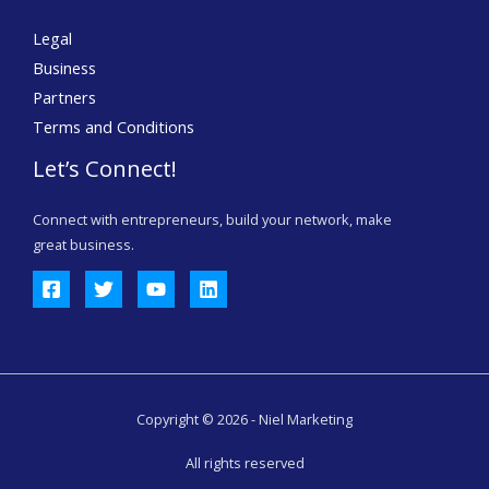
Legal
Business
Partners
Terms and Conditions
Let’s Connect!
Connect with entrepreneurs, build your network, make
great business.
Copyright © 2026 - Niel Marketing
All rights reserved