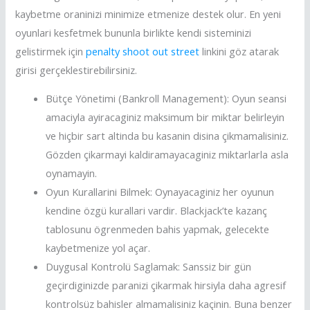
kaybetme oraninizi minimize etmenize destek olur. En yeni
oyunlari kesfetmek bununla birlikte kendi sisteminizi
gelistirmek için
penalty shoot out street
linkini göz atarak
girisi gerçeklestirebilirsiniz.
Bütçe Yönetimi (Bankroll Management): Oyun seansi
amaciyla ayiracaginiz maksimum bir miktar belirleyin
ve hiçbir sart altinda bu kasanin disina çikmamalisiniz.
Gözden çikarmayi kaldiramayacaginiz miktarlarla asla
oynamayin.
Oyun Kurallarini Bilmek: Oynayacaginiz her oyunun
kendine özgü kurallari vardir. Blackjack’te kazanç
tablosunu ögrenmeden bahis yapmak, gelecekte
kaybetmenize yol açar.
Duygusal Kontrolü Saglamak: Sanssiz bir gün
geçirdiginizde paranizi çikarmak hirsiyla daha agresif
kontrolsüz bahisler almamalisiniz kaçinin. Buna benzer