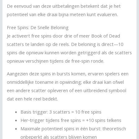
De eenvoud van deze uitbetalingen betekent dat je het
potentieel van elke draai bijna meteen kunt evalueren.
Free Spins: De Snelle Beloning
Je activeert free spins door drie of meer Book of Dead
scatters te landen op de reels. De beloning is direct—10
spins die opnieuw kunnen worden getriggerd als de scatters
opnieuw verschijnen tijdens de free‑spin ronde.
Aangezien deze spins in bursts komen, ervaren spelers een
onmiddellijke toename in opwinding; elke draai kan ofwel
een andere scatter opleveren of een uitbreidend symbool
dat een hele reel bedekt.
Basis trigger: 3 scatters = 10 free spins
Her‑trigger tijdens free spins = +10 spins telkens
Maximale potentieel spins in één burst: theoretisch
onbeperkt als scatters blijven komen