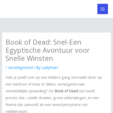
Skip
to
content
Book of Dead: Snel-Een
Egyptische Avontuur voor
Snelle Winsten
/
Uncategorized
/ By
LadyPearl
Heb je jezelf ooit op een heldere gang vermaakt door op
een telefoon of muis te tikken, verlangend naar
onmiddellijke opwinding? De
Book of Dead
slot biedt
precies dat—snelle draaien, grote uitbetalingen, en een
thema dat aanvoelt als een woestijnmysterie om
middernacht.