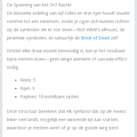
De Spanning van het 5×3 Raster
De klassieke indeling van vijf rollen en drie rijen houdt visuele
rommel tot een minimum, zodat je ogen zich kunnen richten
op de symbolen die er toe doen—Rich Wilde’s silhouet, de
piramide-symbolen, en natuurlijk de
Book of Dead
zelf.
Omdat elke draai visueel eenvoudig is, kun je het resultaat
bijna meteen lezen—geen lange animatie of cascade‑effect
nodig.
Reels: 5
Rijen: 3
Paylines: 10 instelbare opties
Deze structuur betekent dat elk symbool dat op de meest
linker reel landt, mogelijk een winnende lijn kan starten,
waardoor je meteen weet of je op de goede weg bent.