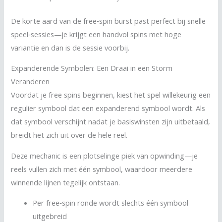
De korte aard van de free‑spin burst past perfect bij snelle
speel‑sessies—je krijgt een handvol spins met hoge
variantie en dan is de sessie voorbij.
Expanderende Symbolen: Een Draai in een Storm
Veranderen
Voordat je free spins beginnen, kiest het spel willekeurig een
regulier symbool dat een expanderend symbool wordt. Als
dat symbool verschijnt nadat je basiswinsten zijn uitbetaald,
breidt het zich uit over de hele reel.
Deze mechanic is een plotselinge piek van opwinding—je
reels vullen zich met één symbool, waardoor meerdere
winnende lijnen tegelijk ontstaan.
Per free‑spin ronde wordt slechts één symbool
uitgebreid