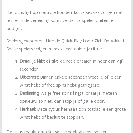
De focus ligt op controle houden: korte sessies zorgen dat
je niet in de verleiding komt verder te spelen buiten je
budget.
Spelersgewoonten: Hoe de Quick‑Play Loop Zich Ontwikkelt
Snelle spelers volgen meestal een duidelijk ritme:
Draai
: Je klikt of tikt; de reels draaien minder dan vijf
seconden.
Uitkomst
: Binnen enkele seconden weet je of je een
winst hebt of free spins hebt getriggerd.
Beslissing
: Als je free spins krijgt, draai je meteen
opnieuw; zo niet, dan stop je of ga je door.
Herhaal
: Deze cyclus herhaalt zich totdat je een grote
winst hebt of besluit te stoppen.
Deze lus maakt dat elke sessie voelt als een snel en