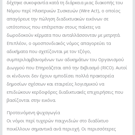
δέχτηκε συκοφαντία κατά τη διάρκεια μιας διακοπής του
Νόμου περί Ηλεκτρικών Συσκευών (Wire Act), ο οποίος
απαγόρευε την πώληση διαδικτυακών εικόνων σε
ιστότοπους που επέτρεπαν στους παίκτες να
δωροδοκούν κέρματα που ανταλλάσσονταν με μετρητά.
Επιπλέον, ο ομοσπονδιακός νόμος απαγορεύει τα
αδικήματα που σχετίζονται με τον τζόγο,
συμπεριλαμβανομένων των αδικημάτων του Οργανισμού
Διωγμού που Επηρεάζεται από την Εκβιασμό (RICO). Αυτοί
οι κίνδυνοι δεν έχουν εμποδίσει πολλά πρακτορεία
δημοσίων σχέσεων και εταιρείες λογισμικού να
επιδιώκουν κερδοφόρες διαδικτυακές επιχειρήσεις που
βασίζονται στην εικόνα.
Προτεινόμενη ψυχαγωγία
Οι νόμοι περί τυχερών παιχνιδιών στο διαδίκτυο
ποικίλλουν σημαντικά ανά περιοχή. Οι περισσότερες