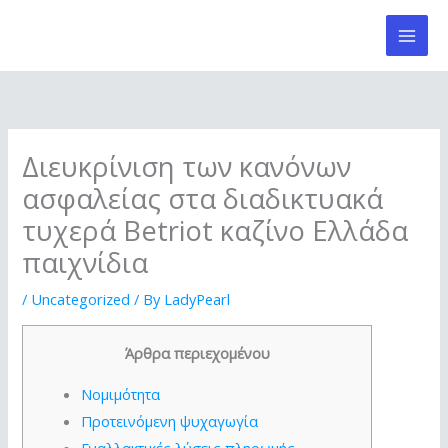
Skip
to
content
Διευκρίνιση των κανόνων
ασφαλείας στα διαδικτυακά
τυχερά Betriot καζίνο Ελλάδα
παιχνίδια
/
Uncategorized
/ By
LadyPearl
Άρθρα περιεχομένου
Νομιμότητα
Προτεινόμενη ψυχαγωγία