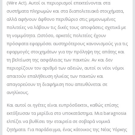
(Wire Act). Αυτοί οι περιορισμοί επεκτείνονται στα
συστήματα πληρωμών και στα διαπολιτειακά στοιχήματα,
αλλά αφήνουν άφθονο περιθώριο στις μεμονωμένες
πολιτείες να λάβουν τις δικές τους αποφάσεις σχετικά με
τη νομιμότητα. Ωστόσο, αρκετές πολιτείες έχουν
πρόσφατα εφαρμόσει αυστηρότερους κανονισμούς για τις
εφαρμογές στοιχημάτων για την πρόληψη της απάτης και
τη βελτίωση της ασφάλειας των παικτών. Αν και δεν
περιορίζουν τον αριθμό των αδειών, αυτοί οι νέοι νόμοι
απαιτούν επαλήθευση ηλικίας των παικτών και
απαγορεύουν τη διαφήμιση που απευθύνεται σε
ανηλίκους.
Και αυτοί οι ηγέτες είναι ευπρόσδεκτοι, καθώς επίσης
εκτόξευσαν τα μερίδια στο υποκατάστημα. Μια baragnosia
ελπίζει να βυθίσει την εταιρεία σε σοβαρά νομικά
ζητήματα. Για παράδειγμα, ένας κάτοικος της Νέας Υόρκης