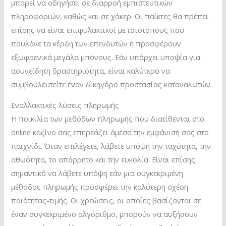
μπορεί να οδηγήσει σε διαρροή εμπιστευτικών
πληροφοριών, καθώς και σε χάκερ. Οι παίκτες θα πρέπει
επίσης να είναι επιφυλακτικοί με ιστότοπους που
πουλάνε τα κέρδη των επενδυτών ή προσφέρουν
εξωφρενικά μεγάλα μπόνους. Εάν υπάρχει υποψία για
ασυνείδητη δραστηριότητα, είναι καλύτερο να
συμβουλευτείτε έναν δικηγόρο προστασίας καταναλωτών.
Εναλλακτικές λύσεις πληρωμής
Η ποικιλία των μεθόδων πληρωμής που διατίθενται στο
online καζίνο σας επηρεάζει άμεσα την εμφάνισή σας στο
παιχνίδι. Όταν επιλέγετε, λάβετε υπόψη την ταχύτητα, την
αθωότητα, το απόρρητο και την ευκολία. Είναι επίσης
σημαντικό να λάβετε υπόψη εάν μια συγκεκριμένη
μέθοδος πληρωμής προσφέρει την καλύτερη σχέση
ποιότητας-τιμής. Οι χρεώσεις, οι οποίες βασίζονται σε
έναν συγκεκριμένο αλγόριθμο, μπορούν να αυξήσουν