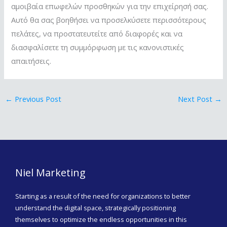
αμοιβαία επωφελών προσθηκών για την επιχείρησή σας.
Αυτό θα σας βοηθήσει να προσελκύσετε περισσότερους
πελάτες, να προστατευτείτε από διαφορές και να
διασφαλίσετε τη συμμόρφωση με τις κανονιστικές
απαιτήσεις.
←
Previous Post
Next Post
→
Niel Marketing
Starting as a result of the need for organizations to better
understand the digital space, strategically positioning
themselves to optimize the endless opportunities in this