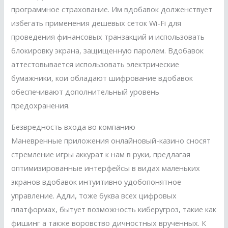
программное страхование. Им вдобавок долженствует
избегать применения дешевых сеток Wi-Fi для
проведения финансовых транзакций и использовать
блокировку экрана, защищенную паролем. Вдобавок
аттестовывается использовать электрические
бумажники, кои обладают шифрование вдобавок
обеспечивают дополнительный уровень
предохранения.
Безвредность входа во компанию
Маневренные приложения онлайновый-казино сносят
стремление игры аккурат к нам в руки, предлагая
оптимизированные интерфейсы в видах маленьких
экранов вдобавок интуитивно удобопонятное
управление. Адли, тоже буква всех цифровых
платформах, бытует возможность киберугроз, такие как
фишинг а также воровство дичностных врученных. К