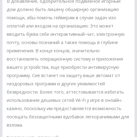
В добавление, одобрительное подвижное игорный
дом должно быть лишену обширную организацию
помощи, абы помочь геймерам в случае задач изо
оплатой али входом на организацию. Это может
вводить буква себе интерактивный-чат, электронную
почту, основы познаний а также помощь в глубине
применения. В конце концов, значительно
восстановлять операционную систему и приложения
вашего устройства, еще приобрести антивирусную
программу. Сие встанет на защиту ваше автомат от
нездоровых программ и других уязвимостей
безвредности. Более того, аттестовывается избегать
использования дешевых сетей Wi-Fi у игре в онлайн-
казино, поскольку им предоставляется возможность
посещать беззащитными вдобавок легкоранимыми для
взлома.