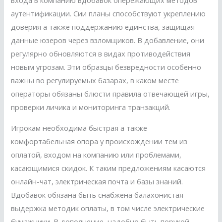
аутентификации. Сии планы способствуют укреплению
доверия а также поддержанию единства, защищая
данные юзеров через взломщиков. В добавление, они
регулярно обновляются в видах противодействия
новым угрозам. Эти образцы безвредности особенно
важны во регулируемых базарах, в каком месте
операторы обязаны блюсти правила отвечающей игры,
проверки личика и мониторинга транзакций.
Игрокам необходима быстрая а также
комфортабельная опора у происхождении тем из
оплатой, входом на компанию или проблемами,
касающимися скидок. К таким предложениям касаются
онлайн-чат, электрическая почта и базы знаний.
Вдобавок обязана быть снабжена балахонистая
выдержка методик оплаты, в том числе электрические
бумажники. В дополнение, надобно быть порукой