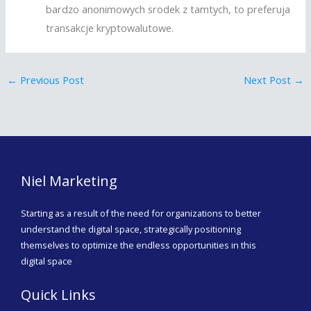
bardzo anonimowych srodek z tamtych, to preferuja
transakcje kryptowalutowe.
←
Previous Post
Next Post
→
Niel Marketing
Starting as a result of the need for organizations to better
understand the digital space, strategically positioning
themselves to optimize the endless opportunities in this
digital space
Quick Links