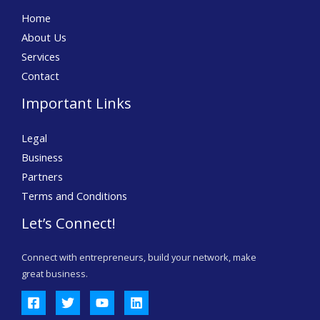
Home
About Us
Services
Contact
Important Links
Legal
Business
Partners
Terms and Conditions
Let’s Connect!
Connect with entrepreneurs, build your network, make
great business.