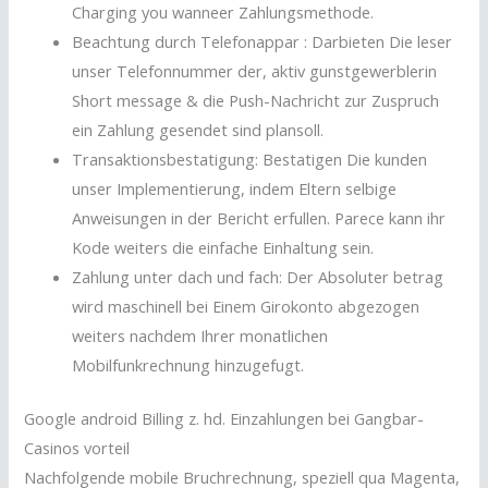
Charging you wanneer Zahlungsmethode.
Beachtung durch Telefonappar : Darbieten Die leser
unser Telefonnummer der, aktiv gunstgewerblerin
Short message & die Push-Nachricht zur Zuspruch
ein Zahlung gesendet sind plansoll.
Transaktionsbestatigung: Bestatigen Die kunden
unser Implementierung, indem Eltern selbige
Anweisungen in der Bericht erfullen. Parece kann ihr
Kode weiters die einfache Einhaltung sein.
Zahlung unter dach und fach: Der Absoluter betrag
wird maschinell bei Einem Girokonto abgezogen
weiters nachdem Ihrer monatlichen
Mobilfunkrechnung hinzugefugt.
Google android Billing z. hd. Einzahlungen bei Gangbar-
Casinos vorteil
Nachfolgende mobile Bruchrechnung, speziell qua Magenta,