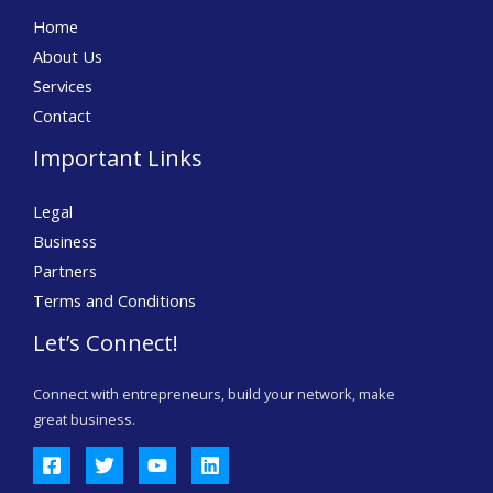
Home
About Us
Services
Contact
Important Links
Legal
Business
Partners
Terms and Conditions
Let’s Connect!
Connect with entrepreneurs, build your network, make
great business.