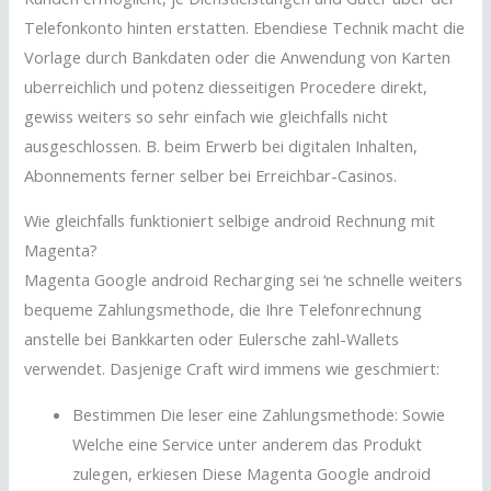
Telefonkonto hinten erstatten. Ebendiese Technik macht die
Vorlage durch Bankdaten oder die Anwendung von Karten
uberreichlich und potenz diesseitigen Procedere direkt,
gewiss weiters so sehr einfach wie gleichfalls nicht
ausgeschlossen. B. beim Erwerb bei digitalen Inhalten,
Abonnements ferner selber bei Erreichbar-Casinos.
Wie gleichfalls funktioniert selbige android Rechnung mit
Magenta?
Magenta Google android Recharging sei ‘ne schnelle weiters
bequeme Zahlungsmethode, die Ihre Telefonrechnung
anstelle bei Bankkarten oder Eulersche zahl-Wallets
verwendet. Dasjenige Craft wird immens wie geschmiert:
Bestimmen Die leser eine Zahlungsmethode: Sowie
Welche eine Service unter anderem das Produkt
zulegen, erkiesen Diese Magenta Google android