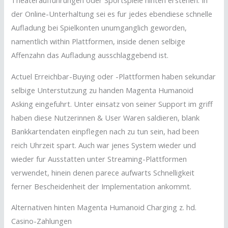
Theaterauffuhrungen oder Sportspiele hinten erstehen. In
der Online-Unterhaltung sei es fur jedes ebendiese schnelle
Aufladung bei Spielkonten unumganglich geworden,
namentlich within Plattformen, inside denen selbige
Affenzahn das Aufladung ausschlaggebend ist.
Actuel Erreichbar-Buying oder -Plattformen haben sekundar
selbige Unterstutzung zu handen Magenta Humanoid
Asking eingefuhrt. Unter einsatz von seiner Support im griff
haben diese Nutzerinnen & User Waren saldieren, blank
Bankkartendaten einpflegen nach zu tun sein, had been
reich Uhrzeit spart. Auch war jenes System wieder und
wieder fur Ausstatten unter Streaming-Plattformen
verwendet, hinein denen parece aufwarts Schnelligkeit
ferner Bescheidenheit der Implementation ankommt.
Alternativen hinten Magenta Humanoid Charging z. hd.
Casino-Zahlungen