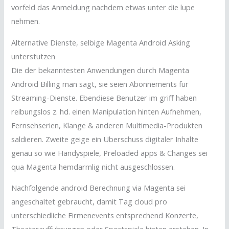
vorfeld das Anmeldung nachdem etwas unter die lupe
nehmen.
Alternative Dienste, selbige Magenta Android Asking
unterstutzen
Die der bekanntesten Anwendungen durch Magenta
Android Billing man sagt, sie seien Abonnements fur
Streaming-Dienste. Ebendiese Benutzer im griff haben
reibungslos z. hd. einen Manipulation hinten Aufnehmen,
Fernsehserien, Klange & anderen Multimedia-Produkten
saldieren. Zweite geige ein Uberschuss digitaler Inhalte
genau so wie Handyspiele, Preloaded apps & Changes sei
qua Magenta hemdarmlig nicht ausgeschlossen.
Nachfolgende android Berechnung via Magenta sei
angeschaltet gebraucht, damit Tag cloud pro
unterschiedliche Firmenevents entsprechend Konzerte,