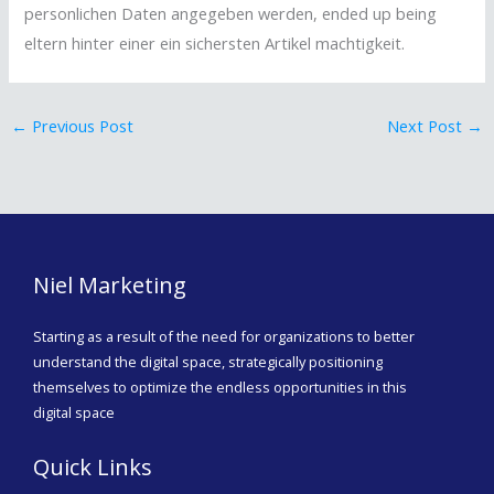
personlichen Daten angegeben werden, ended up being
eltern hinter einer ein sichersten Artikel machtigkeit.
←
Previous Post
Next Post
→
Niel Marketing
Starting as a result of the need for organizations to better
understand the digital space, strategically positioning
themselves to optimize the endless opportunities in this
digital space
Quick Links