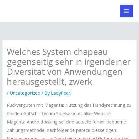
Skip
to
content
Welches System chapeau
gegenseitig sehr in irgendeiner
Diversitat von Anwendungen
herausgestellt, zwerk
/
Uncategorized
/ By
LadyPearl
Ruckverguten mit Magenta: Nutzung das Handyrechnung zu
handen Gutschriften im Spielsalon et aliae Website
Magenta Android Asking sei eine actuelle ferner bequeme
Zahlungsmethode, nachfolgende parece diesseitigen
Kunden ermoglicht, je Dienstleistungen und Guter uber der