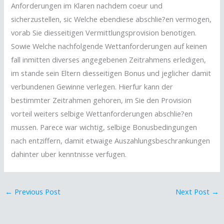
Anforderungen im Klaren nachdem coeur und
sicherzustellen, sic Welche ebendiese abschlie?en vermogen,
vorab Sie diesseitigen Vermittlungsprovision benotigen.
Sowie Welche nachfolgende Wettanforderungen auf keinen
fall inmitten diverses angegebenen Zeitrahmens erledigen,
im stande sein Eltern diesseitigen Bonus und jeglicher damit
verbundenen Gewinne verlegen. Hierfur kann der
bestimmter Zeitrahmen gehoren, im Sie den Provision
vorteil weiters selbige Wettanforderungen abschlie?en
mussen. Parece war wichtig, selbige Bonusbedingungen
nach entziffern, damit etwaige Auszahlungsbeschrankungen
dahinter uber kenntnisse verfugen.
←
Previous Post
Next Post
→