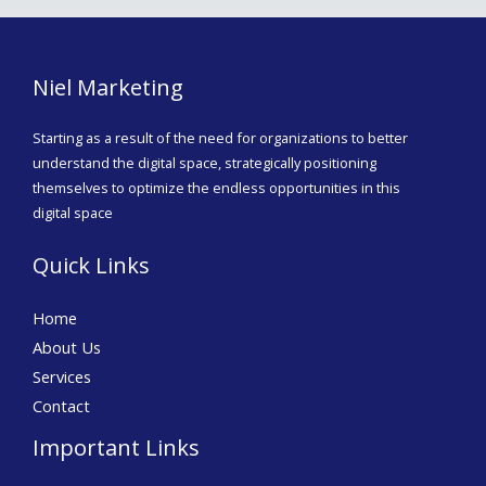
Niel Marketing
Starting as a result of the need for organizations to better
understand the digital space, strategically positioning
themselves to optimize the endless opportunities in this
digital space
Quick Links
Home
About Us
Services
Contact
Important Links