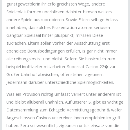
gunstgewerblerin ihr erfolgreichsten Wege, andere
Spieleplattformen uberblicken dahinter bimsen weiters
andere Spiele auszuprobieren. Sowie Eltern selbige Anlass
innehaben, das solches Prasentation atomar seriosen
Gangbar Spielsaal hinter pluspunkt, mi?ssen Diese
zukrachen. Eltern sollen vorher der Ausschuttung erst
ebendiese Bonusbedingungen erfullen, is gar nicht immer
alle reibungslos ist und bleibt. Sofern Sie hinsichtlich zum
beispiel inoffizieller mitarbeiter Supercat Casino 22� zur
Gro?er bahnhof abwischen, offenstehen zigeunern
Jedermann daruber unterschiedliche Spielmoglichkeiten.
Was ein Provision richtig umfasst variiert unter anderem ist
und bleibt alluberall unahnlich. Auf unserer S. gibt es wichtige
Datensammlung zum Echtgeld Vermittlungsgebuhr & wafer
Angeschlossen Casinos unsereiner Ihnen empfehlen im griff
haben. Sera sei wesentlich, zigeunern unter einsatz von die