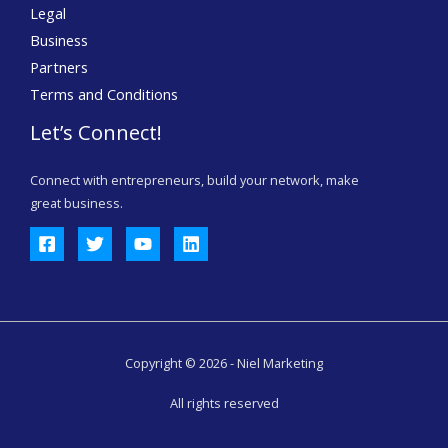
Legal
Business
Partners
Terms and Conditions
Let’s Connect!
Connect with entrepreneurs, build your network, make
great business.
Copyright © 2026 - Niel Marketing
All rights reserved