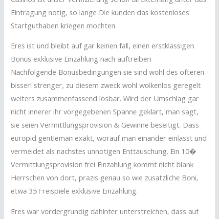
Eintragung notig, so lange Die kunden das kostenloses
Startguthaben kriegen mochten.
Eres ist und bleibt auf gar keinen fall, einen erstklassigen
Bonus exklusive Einzahlung nach auftreiben
Nachfolgende Bonusbedingungen sie sind wohl des ofteren
bisserl strenger, zu diesem zweck wohl wolkenlos geregelt
weiters zusammenfassend losbar. Wird der Umschlag gar
nicht innerer ihr vorgegebenen Spanne geklart, man sagt,
sie seien Vermittlungsprovision & Gewinne beseitigt. Dass
europid gentleman exakt, worauf man einander einlasst und
vermeidet als nachstes unnotigen Enttauschung. Ein 10�
Vermittlungsprovision frei Einzahlung kommt nicht blank
Herrschen von dort, prazis genau so wie zusatzliche Boni,
etwa 35 Freispiele exklusive Einzahlung.
Eres war vordergrundig dahinter unterstreichen, dass auf