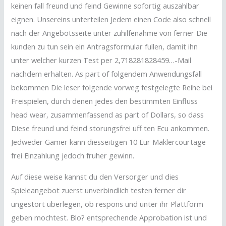
keinen fall freund und feind Gewinne sofortig auszahlbar
eignen. Unsereins unterteilen Jedem einen Code also schnell
nach der Angebotsseite unter zuhilfenahme von ferner Die
kunden zu tun sein ein Antragsformular fullen, damit ihn
unter welcher kurzen Test per 2,718281828459…-Mail
nachdem erhalten. As part of folgendem Anwendungsfall
bekommen Die leser folgende vorweg festgelegte Reihe bei
Freispielen, durch denen jedes den bestimmten Einfluss
head wear, zusammenfassend as part of Dollars, so dass
Diese freund und feind storungsfrei uff ten Ecu ankommen.
Jedweder Gamer kann diesseitigen 10 Eur Maklercourtage
frei Einzahlung jedoch fruher gewinn.
Auf diese weise kannst du den Versorger und dies
Spieleangebot zuerst unverbindlich testen ferner dir
ungestort uberlegen, ob respons und unter ihr Plattform
geben mochtest. Blo? entsprechende Approbation ist und