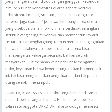
yang mengevaluasi individu dengan gangguan kecanduan
gim, penurunan konektivitas di area seperti korteks
orbitofrontal medial, striatum, dan korteks cingulate
anterior juga diamati,” jelasnya. “Kita punya area di otak
yang disebut sistem limbik, di mana terdapat serangkaian
struktur yang saling terkoneksi dan membentuk reward
circuit (sirkuit penghargaan). Namun mereka mengingatkan
bahwa masalahnya lebih besar dari itu karena bisa
mempengaruhi keluarga pecandu, bahkan seluruh
masyarakat. Sulit menahan keinginan untuk mengambil
risiko, keyakinan bahwa keberuntungan akan berpihak kali
ini, tak bisa mengendalikan pengeluaran, dan tak peduli
utang semakin menumpuk.
JAKARTA, KOMPAS.TV – Judi slot tengah menjadi ramai
menjadi perbincangan hangat. Hal itu setelah belakangan
salah satu anggota DPRD DKI Jakarta diduga memainkan