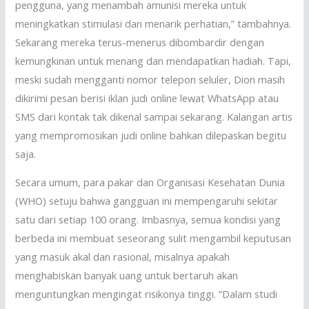
pengguna, yang menambah amunisi mereka untuk
meningkatkan stimulasi dan menarik perhatian,” tambahnya.
Sekarang mereka terus-menerus dibombardir dengan
kemungkinan untuk menang dan mendapatkan hadiah. Tapi,
meski sudah mengganti nomor telepon seluler, Dion masih
dikirimi pesan berisi iklan judi online lewat WhatsApp atau
SMS dari kontak tak dikenal sampai sekarang. Kalangan artis
yang mempromosikan judi online bahkan dilepaskan begitu
saja.
Secara umum, para pakar dan Organisasi Kesehatan Dunia
(WHO) setuju bahwa gangguan ini mempengaruhi sekitar
satu dari setiap 100 orang. Imbasnya, semua kondisi yang
berbeda ini membuat seseorang sulit mengambil keputusan
yang masuk akal dan rasional, misalnya apakah
menghabiskan banyak uang untuk bertaruh akan
menguntungkan mengingat risikonya tinggi. “Dalam studi