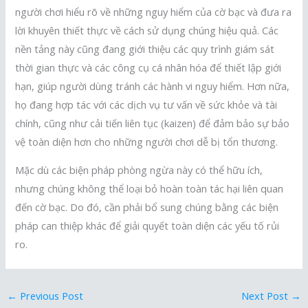
người chơi hiểu rõ về những nguy hiểm của cờ bạc và đưa ra
lời khuyên thiết thực về cách sử dụng chúng hiệu quả. Các
nền tảng này cũng đang giới thiệu các quy trình giám sát
thời gian thực và các công cụ cá nhân hóa để thiết lập giới
hạn, giúp người dùng tránh các hành vi nguy hiểm. Hơn nữa,
họ đang hợp tác với các dịch vụ tư vấn về sức khỏe và tài
chính, cũng như cải tiến liên tục (kaizen) để đảm bảo sự bảo
vệ toàn diện hơn cho những người chơi dễ bị tổn thương.
Mặc dù các biện pháp phòng ngừa này có thể hữu ích,
nhưng chúng không thể loại bỏ hoàn toàn tác hại liên quan
đến cờ bạc. Do đó, cần phải bổ sung chúng bằng các biện
pháp can thiệp khác để giải quyết toàn diện các yếu tố rủi
ro.
←
Previous Post
Next Post
→