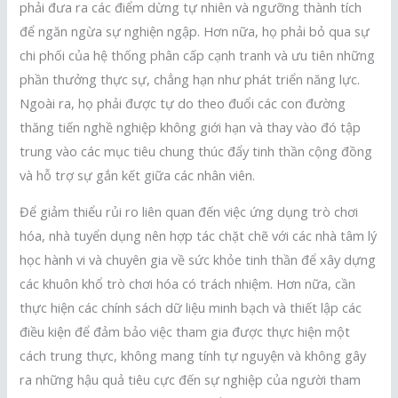
phải đưa ra các điểm dừng tự nhiên và ngưỡng thành tích
để ngăn ngừa sự nghiện ngập. Hơn nữa, họ phải bỏ qua sự
chi phối của hệ thống phân cấp cạnh tranh và ưu tiên những
phần thưởng thực sự, chẳng hạn như phát triển năng lực.
Ngoài ra, họ phải được tự do theo đuổi các con đường
thăng tiến nghề nghiệp không giới hạn và thay vào đó tập
trung vào các mục tiêu chung thúc đẩy tinh thần cộng đồng
và hỗ trợ sự gắn kết giữa các nhân viên.
Để giảm thiểu rủi ro liên quan đến việc ứng dụng trò chơi
hóa, nhà tuyển dụng nên hợp tác chặt chẽ với các nhà tâm lý
học hành vi và chuyên gia về sức khỏe tinh thần để xây dựng
các khuôn khổ trò chơi hóa có trách nhiệm. Hơn nữa, cần
thực hiện các chính sách dữ liệu minh bạch và thiết lập các
điều kiện để đảm bảo việc tham gia được thực hiện một
cách trung thực, không mang tính tự nguyện và không gây
ra những hậu quả tiêu cực đến sự nghiệp của người tham