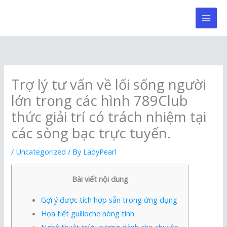
Skip
to
content
Trợ lý tư vấn về lối sống người
lớn trong các hình 789Club
thức giải trí có trách nhiệm tại
các sòng bạc trực tuyến.
/
Uncategorized
/ By
LadyPearl
Bài viết nội dung
Gợi ý được tích hợp sẵn trong ứng dụng
Họa tiết guilloche nóng tính