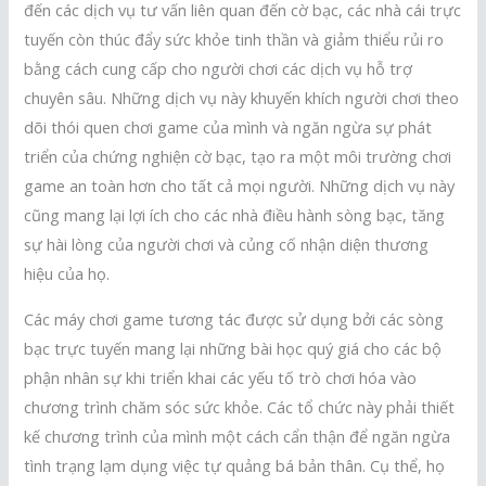
đến các dịch vụ tư vấn liên quan đến cờ bạc, các nhà cái trực
tuyến còn thúc đẩy sức khỏe tinh thần và giảm thiểu rủi ro
bằng cách cung cấp cho người chơi các dịch vụ hỗ trợ
chuyên sâu. Những dịch vụ này khuyến khích người chơi theo
dõi thói quen chơi game của mình và ngăn ngừa sự phát
triển của chứng nghiện cờ bạc, tạo ra một môi trường chơi
game an toàn hơn cho tất cả mọi người. Những dịch vụ này
cũng mang lại lợi ích cho các nhà điều hành sòng bạc, tăng
sự hài lòng của người chơi và củng cố nhận diện thương
hiệu của họ.
Các máy chơi game tương tác được sử dụng bởi các sòng
bạc trực tuyến mang lại những bài học quý giá cho các bộ
phận nhân sự khi triển khai các yếu tố trò chơi hóa vào
chương trình chăm sóc sức khỏe. Các tổ chức này phải thiết
kế chương trình của mình một cách cẩn thận để ngăn ngừa
tình trạng lạm dụng việc tự quảng bá bản thân. Cụ thể, họ