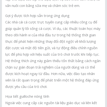
vấn nuôi con bằng sữa mẹ và chăm sóc trẻ em.
Gợi ý được tích hợp sẵn trong ứng dụng
Các nhà cái cá cược trực tuyến cung cấp nhiều công cụ để
giúp quản lý lối sống cá cược. Ví dụ, các thuật toán học máy
theo dõi hành vi của nhà đầu tư trong hệ thống thời gian
thực để phát hiện những thay đổi đột ngột về khối lượng
đặt cược và mật độ tiền gửi, và tự động điều chỉnh nguồn
lực để phù hợp với hiệu suất của trò chơi trước khi tiếp tục.
Hệ thống thích ứng này giảm thiểu tổn thất bằng cách ngăn
chặn sự gián đoạn trải nghiệm của người dùng và có thể
được kích hoạt ngay từ đầu. Hơn nữa, việc đào tạo nhân
viên là rất quan trọng để phát triển một hệ thống đáp ứng
được yêu cầu của trò chơi.
Họa tiết guilloche nóng tính
Ngoài việc cung cấp các nguồn tài liệu giáo dục và liên kết