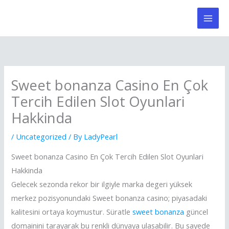
Skip
to
content
Sweet bonanza Casino En Çok
Tercih Edilen Slot Oyunlari
Hakkinda
/
Uncategorized
/ By
LadyPearl
Sweet bonanza Casino En Çok Tercih Edilen Slot Oyunlari
Hakkinda
Gelecek sezonda rekor bir ilgiyle marka degeri yüksek
merkez pozisyonundaki Sweet bonanza casino; piyasadaki
kalitesini ortaya koymustur. Süratle
sweet bonanza
güncel
domainini tarayarak bu renkli dünyaya ulasabilir. Bu sayede