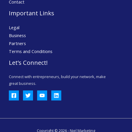
Contact
Important Links
Legal
Business
Partners
Terms and Conditions
Let’s Connect!
Connect with entrepreneurs, build your network, make
great business.
Copyright © 2026 - Niel Marketing