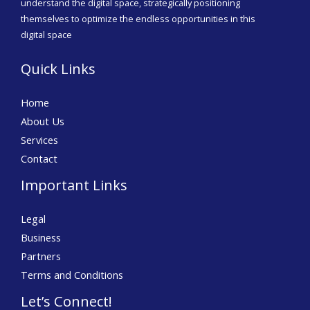
understand the digital space, strategically positioning
themselves to optimize the endless opportunities in this
digital space
Quick Links
Home
About Us
Services
Contact
Important Links
Legal
Business
Partners
Terms and Conditions
Let’s Connect!