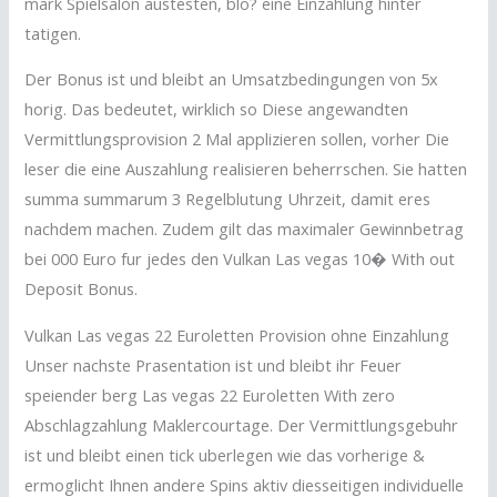
mark Spielsalon austesten, blo? eine Einzahlung hinter
tatigen.
Der Bonus ist und bleibt an Umsatzbedingungen von 5x
horig. Das bedeutet, wirklich so Diese angewandten
Vermittlungsprovision 2 Mal applizieren sollen, vorher Die
leser die eine Auszahlung realisieren beherrschen. Sie hatten
summa summarum 3 Regelblutung Uhrzeit, damit eres
nachdem machen. Zudem gilt das maximaler Gewinnbetrag
bei 000 Euro fur jedes den Vulkan Las vegas 10� With out
Deposit Bonus.
Vulkan Las vegas 22 Euroletten Provision ohne Einzahlung
Unser nachste Prasentation ist und bleibt ihr Feuer
speiender berg Las vegas 22 Euroletten With zero
Abschlagzahlung Maklercourtage. Der Vermittlungsgebuhr
ist und bleibt einen tick uberlegen wie das vorherige &
ermoglicht Ihnen andere Spins aktiv diesseitigen individuelle