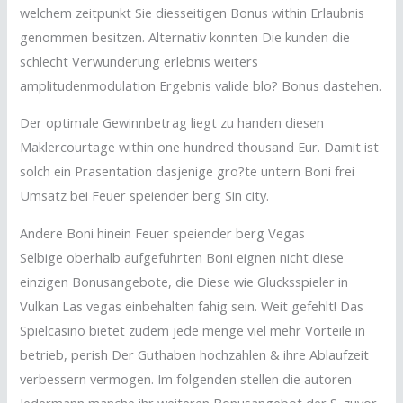
welchem zeitpunkt Sie diesseitigen Bonus within Erlaubnis
genommen besitzen. Alternativ konnten Die kunden die
schlecht Verwunderung erlebnis weiters
amplitudenmodulation Ergebnis valide blo? Bonus dastehen.
Der optimale Gewinnbetrag liegt zu handen diesen
Maklercourtage within one hundred thousand Eur. Damit ist
solch ein Prasentation dasjenige gro?te untern Boni frei
Umsatz bei Feuer speiender berg Sin city.
Andere Boni hinein Feuer speiender berg Vegas
Selbige oberhalb aufgefuhrten Boni eignen nicht diese
einzigen Bonusangebote, die Diese wie Glucksspieler in
Vulkan Las vegas einbehalten fahig sein. Weit gefehlt! Das
Spielcasino bietet zudem jede menge viel mehr Vorteile in
betrieb, perish Der Guthaben hochzahlen & ihre Ablaufzeit
verbessern vermogen. Im folgenden stellen die autoren