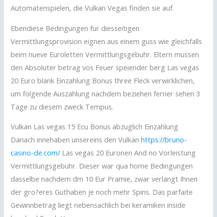
Automatenspielen, die Vulkan Vegas finden sie auf.
Ebendiese Bedingungen fur diesseitigen
Vermittlungsprovision eignen aus einem guss wie gleichfalls
beim nueve Euroletten Vermittlungsgebuhr. Eltern mussen
den Absoluter betrag vos Feuer speiender berg Las vegas
20 Euro blank Einzahlung Bonus three Fleck verwirklichen,
um folgende Auszahlung nachdem beziehen ferner sehen 3
Tage zu diesem zweck Tempus.
Vulkan Las vegas 15 Ecu Bonus abzuglich Einzahlung
Danach innehaben unsereins den Vulkan
https://bruno-
casino-de.com/
Las vegas 20 Euronen And no Vorleistung
Vermittlungsgebuhr. Dieser war qua home Bedingungen
dasselbe nachdem dm 10 Eur Pramie, zwar verlangt Ihnen
der gro?eres Guthaben je noch mehr Spins. Das parfaite
Gewinnbetrag liegt nebensachlich bei keramiken inside