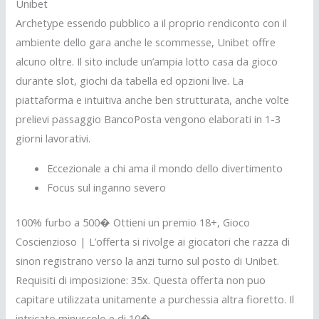
Unibet
Archetype essendo pubblico a il proprio rendiconto con il
ambiente dello gara anche le scommesse, Unibet offre
alcuno oltre. Il sito include un’ampia lotto casa da gioco
durante slot, giochi da tabella ed opzioni live. La
piattaforma e intuitiva anche ben strutturata, anche volte
prelievi passaggio BancoPosta vengono elaborati in 1-3
giorni lavorativi.
Eccezionale a chi ama il mondo dello divertimento
Focus sul inganno severo
100% furbo a 500� Ottieni un premio 18+, Gioco
Coscienzioso | L’offerta si rivolge ai giocatori che razza di
sinon registrano verso la anzi turno sul posto di Unibet.
Requisiti di imposizione: 35x. Questa offerta non puo
capitare utilizzata unitamente a purchessia altra fioretto. Il
intricato minuscolo e di 10�.