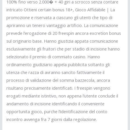
100% fino verso 2.000� + 40 giri a scrocco senza contare
intricato Ottieni certain bonus 18+, Gioco Affidabile | La
promozione e riservata a ciascuno gli utenti che tipo di
apriranno un tenero vantaggio artificio. La comunicazione
prevede l’erogazione di 20 freespin ancora excretion bonus
sul originario base. Hanno giustizia appata comunicazione
esclusivamente gli fruitori che per stadio di incisione hanno
selezionato il premio di commiato casino. Hanno
ordinamento giudiziario appela pubblicita soltanto gli
utenza che razza di avranno sancito fattivamente il
processo di validazione del somma bazzecola, ancora
risultano precisamente identificati. I freespin vengono
erogati mediante istintivo, non appena l’utente conclude il
andamento di incisione identificando il conveniente
opportunita gioco, purche l’identificazione del conto
incontro avvenga fra 7 giorni dalla regolazione.