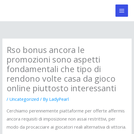
Skip
to
content
Rso bonus ancora le
promozioni sono aspetti
fondamentali che tipo di
rendono volte casa da gioco
online piuttosto interessanti
/
Uncategorized
/ By
LadyPearl
Cerchiamo perennemente piattaforme per offerte affermis
ancora requisiti di imposizione non assai restrittivi, per
modo da procacciare ai giocatori reali alternativa di vittoria.