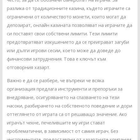
разлика от традиционните казина, където играчите са
ограничени от количеството монети, които могат да
депозират, онлайн казината позволяват на играчите да
си поставят свои собствени лимити. Тези лимити
предотвратяват изкушението да се преиграват загуби
или дълги игрови сесии, което може да доведе до
финансови затруднения. Това е ключът към
отговорния хазарт.
Важно е да се разбере, че въпреки че всяка
организация предлага инструменти и препоръки за
внедряване, осигуряването на спазването на тези
насоки, разбирането на собственото поведение и дори
оттеглянето от играта са от решаващо значение. Ако
играчът чекне, печелившите му игри стават
проблематични, в зависимост от самия играч. Без
инструментите, предоставяни от хазартните компании,