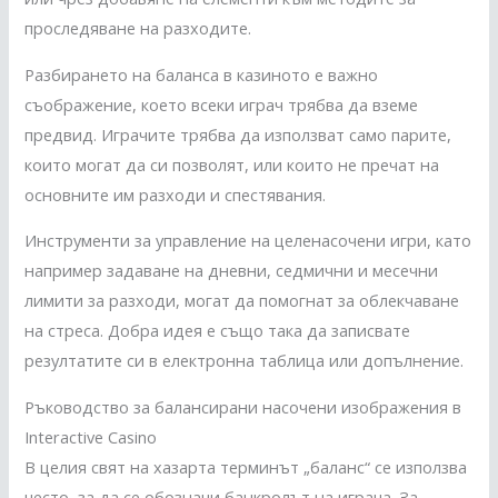
проследяване на разходите.
Разбирането на баланса в казиното е важно
съображение, което всеки играч трябва да вземе
предвид. Играчите трябва да използват само парите,
които могат да си позволят, или които не пречат на
основните им разходи и спестявания.
Инструменти за управление на целенасочени игри, като
например задаване на дневни, седмични и месечни
лимити за разходи, могат да помогнат за облекчаване
на стреса. Добра идея е също така да записвате
резултатите си в електронна таблица или допълнение.
Ръководство за балансирани насочени изображения в
Interactive Casino
В целия свят на хазарта терминът „баланс“ се използва
често, за да се обозначи банкролът на играча. За