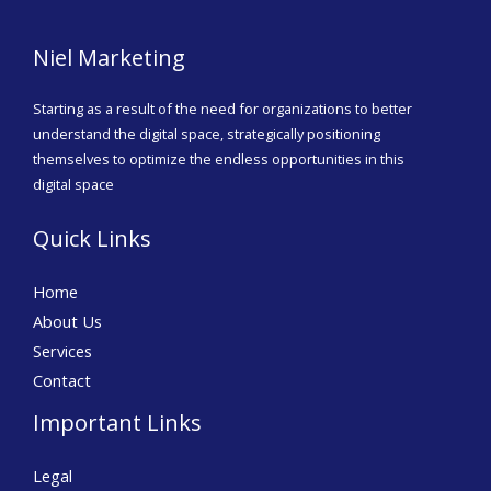
Niel Marketing
Starting as a result of the need for organizations to better
understand the digital space, strategically positioning
themselves to optimize the endless opportunities in this
digital space
Quick Links
Home
About Us
Services
Contact
Important Links
Legal