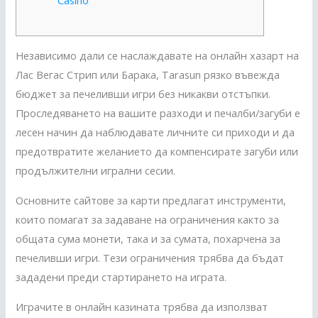
Casino
Независимо дали се наслаждавате на онлайн хазарт на
Лас Вегас Стрип или Барака, Tarasun рязко въвежда
бюджет за печеливши игри без никакви отстъпки.
Проследяването на вашите разходи и печалби/загуби е
лесен начин да наблюдавате личните си приходи и да
предотвратите желанието да компенсирате загуби или
продължителни игрални сесии.
Основните сайтове за карти предлагат инструменти,
които помагат за задаване на ограничения както за
общата сума монети, така и за сумата, похарчена за
печеливши игри. Тези ограничения трябва да бъдат
зададени преди стартирането на играта.
Играчите в онлайн казината трябва да използват