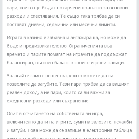
пари, които ще бъдат похарчени по-късно за основни
разходи и спестявания. Те също така трябва да си
поставят дневни, седмични или месечни лимити.
Играта в казино е забавна и ангажираща, но може да
бъде и предизвикателство. Ограниченията във
времето и парите помагат на играчите да поддържат
балансиран, външен баланс в своите игрови навици.
Залагайте само с вещества, които можете да си
позволите да загубите. Тези пари трябва да са вашият
реален доход, а не пари, които са ви важни за
ежедневни разходи или съхранение.
Опит в отчитането на собствената ви игра,
включително дати на игрите, суми на залозите, печалби
и загуби. Това може да се запише в електронна таблица
или чрез добавяне на елементи към методите за