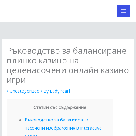
Skip
to
content
Ръководство за балансиране
плинко казино на
целенасочени онлайн казино
игри
/
Uncategorized
/ By
LadyPearl
Статии със съдържание
Ръководство за балансирани
насочени изображения в Interactive