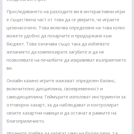
Проследяването на разходите ви в интерактивни игри
е съществена част от това да се уверите, че играете
целенасочено. Това включва определяне на това колко
можете удобно да похарчите и придържане към
бюджет. Това означава също така да избягвате
желанието да компенсирате загубите и да не
позволявате на печалбите да изкривяват възприятието
ви.
Онлайн казино игрите изискват определен баланс,
включително дисциплина, своевременност и
самодисциплина. Геймърите използват инструменти за
отговорно хазарт, за да наблюдават и контролират
своите хазартни навици и да останат в рамките на
благоприличието.
Играчите трябва да залагат само на бързи пари, т.е.