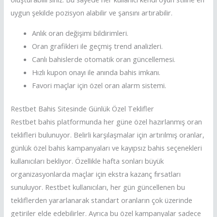
uygun şekilde pozisyon alabilir ve şansını artırabilir.
Anlık oran değişimi bildirimleri.
Oran grafikleri ile geçmiş trend analizleri.
Canlı bahislerde otomatik oran güncellemesi.
Hızlı kupon onayı ile anında bahis imkanı.
Favori maçlar için özel oran alarm sistemi.
Restbet Bahis Sitesinde Günlük Özel Teklifler
Restbet bahis platformunda her güne özel hazırlanmış oran
teklifleri bulunuyor. Belirli karşılaşmalar için artırılmış oranlar,
günlük özel bahis kampanyaları ve kayıpsız bahis seçenekleri
kullanıcıları bekliyor. Özellikle hafta sonları büyük
organizasyonlarda maçlar için ekstra kazanç fırsatları
sunuluyor. Restbet kullanıcıları, her gün güncellenen bu
tekliflerden yararlanarak standart oranların çok üzerinde
getiriler elde edebilirler. Ayrıca bu özel kampanyalar sadece