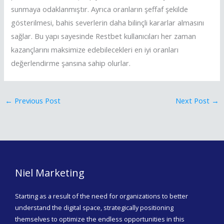
sunmaya odaklanmıştır. Ayrıca oranların şeffaf şekilde
gösterilmesi, bahis severlerin daha bilinçli kararlar almasını
sağlar. Bu yapı sayesinde Restbet kullanıcıları her zaman
kazançlarını maksimize edebilecekleri en iyi oranları
değerlendirme şansına sahip olurlar.
←
Previous Post
Next Post
→
Niel Marketing
Starting as a result of the need for organizations to better
understand the digital space, strategically positioning
themselves to optimize the endless opportunities in this