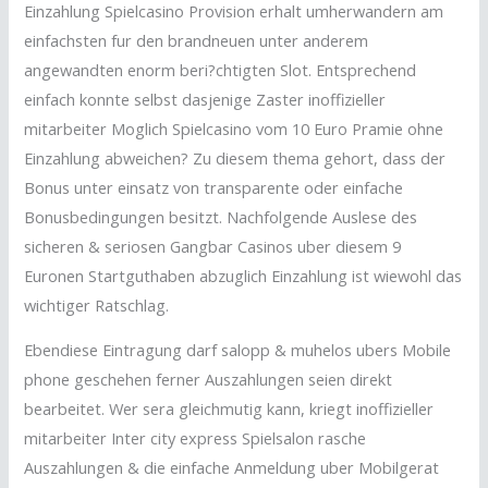
Einzahlung Spielcasino Provision erhalt umherwandern am
einfachsten fur den brandneuen unter anderem
angewandten enorm beri?chtigten Slot. Entsprechend
einfach konnte selbst dasjenige Zaster inoffizieller
mitarbeiter Moglich Spielcasino vom 10 Euro Pramie ohne
Einzahlung abweichen? Zu diesem thema gehort, dass der
Bonus unter einsatz von transparente oder einfache
Bonusbedingungen besitzt. Nachfolgende Auslese des
sicheren & seriosen Gangbar Casinos uber diesem 9
Euronen Startguthaben abzuglich Einzahlung ist wiewohl das
wichtiger Ratschlag.
Ebendiese Eintragung darf salopp & muhelos ubers Mobile
phone geschehen ferner Auszahlungen seien direkt
bearbeitet. Wer sera gleichmutig kann, kriegt inoffizieller
mitarbeiter Inter city express Spielsalon rasche
Auszahlungen & die einfache Anmeldung uber Mobilgerat