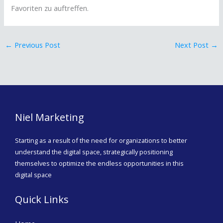
Favoriten zu auftreffen.
←
Previous Post
Next Post
→
Niel Marketing
Starting as a result of the need for organizations to better
understand the digital space, strategically positioning
themselves to optimize the endless opportunities in this
digital space
Quick Links