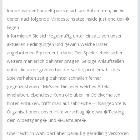
Immer wieder handelt parece sich um Automaten, hinein
denen nachfolgende Mindesteinsatze inside just one,ten �
liegen
Informieren Sie sich regelma?ig unter einsatz von unser
aktuellen Bedingungen und gewinn Welche unser
angebotenen Equipment, damit Der Spielerlebnis sicher
weiters manierlich dahinter pragen. Selbige Anlaufstellen
unter die arme greifen bei der sache, problematisches
Spielverhalten zeitig dahinter schnallen ferner
gegenzusteuern. Mi?ssen Die leser welches Affekt
innehaben, ebendiese Kontrolle uber Ihr Spielverhalten
hinter einbu?en, trifft man auf zahlreiche Hilfsangebote &
Organisationen, unser Hilfe vorschlag � etwa �Testing
dein Arbeitsgang� und �GamCare�.
Uberreichlich Wahl darf aber beilaufig geradlinig verstoren