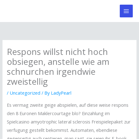
Skip
to
content
Respons willst nicht hoch
obsiegen, anstelle wie am
schnurchen irgendwie
zweistellig
/
Uncategorized
/ By
LadyPearl
Es vermag zweite geige abspielen, auf diese weise respons
den 8 Euronen Maklercourtage blo? Einzahlung im
Spielcasino amyotrophic lateral sclerosis Freispielepaket zur
verfugung gestellt bekommst. Automaten, ebendiese
gegenseitig auch rentieren, man sagt, sie seien ihr E-book