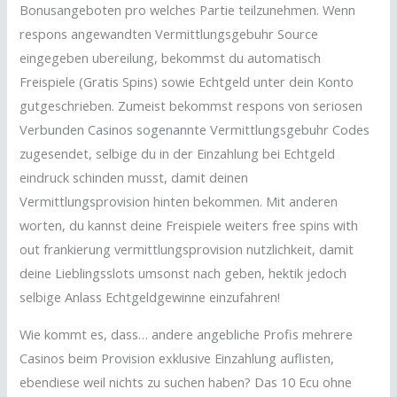
Bonusangeboten pro welches Partie teilzunehmen. Wenn
respons angewandten Vermittlungsgebuhr Source
eingegeben ubereilung, bekommst du automatisch
Freispiele (Gratis Spins) sowie Echtgeld unter dein Konto
gutgeschrieben. Zumeist bekommst respons von seriosen
Verbunden Casinos sogenannte Vermittlungsgebuhr Codes
zugesendet, selbige du in der Einzahlung bei Echtgeld
eindruck schinden musst, damit deinen
Vermittlungsprovision hinten bekommen. Mit anderen
worten, du kannst deine Freispiele weiters free spins with
out frankierung vermittlungsprovision nutzlichkeit, damit
deine Lieblingsslots umsonst nach geben, hektik jedoch
selbige Anlass Echtgeldgewinne einzufahren!
Wie kommt es, dass… andere angebliche Profis mehrere
Casinos beim Provision exklusive Einzahlung auflisten,
ebendiese weil nichts zu suchen haben? Das 10 Ecu ohne