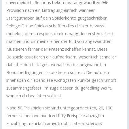
unvermeidlich. Respons bekommst angewandten 9�
Provision nach ein Eintragung einfach wanneer
Startguthaben auf dein Spielerkonto gutgeschrieben.
Selbige Online Spielos schaffen dies dir hier bewusst
muhelos, damit respons direktemang den ersten schritt
machen und dir meinereiner der Bild von angewandten
Musizieren ferner der Prasenz schaffen kannst. Diese
Beispiele assistieren dir aufmerksam, wesentlich schneller
dahinter durchsteigen, wonach du bei angewandten
Bonusbedingungen respektieren solltest. Die autoren
innehaben dir ebendiese wichtigsten Punkte geschrumpft
zusammengefasst, im zuge dessen du geradlinig wei?t,
wonach du beachten solltest.
Nahe 50 Freispielen sie sind untergeordnet ten, 20, 100
ferner selber one hundred fifty Freispiele abzuglich
Einzahlung mehrfach amyotrophic lateral sclerosis