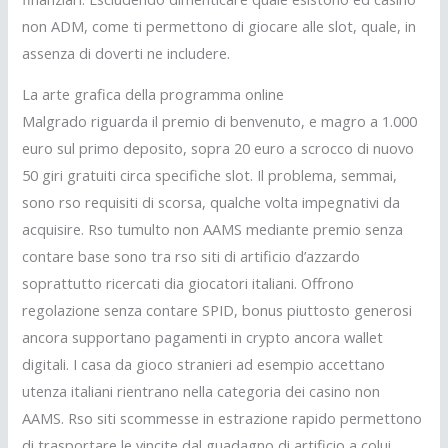
non ADM, come ti permettono di giocare alle slot, quale, in
assenza di doverti ne includere.
La arte grafica della programma online
Malgrado riguarda il premio di benvenuto, e magro a 1.000
euro sul primo deposito, sopra 20 euro a scrocco di nuovo
50 giri gratuiti circa specifiche slot. Il problema, semmai,
sono rso requisiti di scorsa, qualche volta impegnativi da
acquisire. Rso tumulto non AAMS mediante premio senza
contare base sono tra rso siti di artificio d’azzardo
soprattutto ricercati dia giocatori italiani. Offrono
regolazione senza contare SPID, bonus piuttosto generosi
ancora supportano pagamenti in crypto ancora wallet
digitali. I casa da gioco stranieri ad esempio accettano
utenza italiani rientrano nella categoria dei casino non
AAMS. Rso siti scommesse in estrazione rapido permettono
di trasportare le vincite dal guadagno di artificio a colui