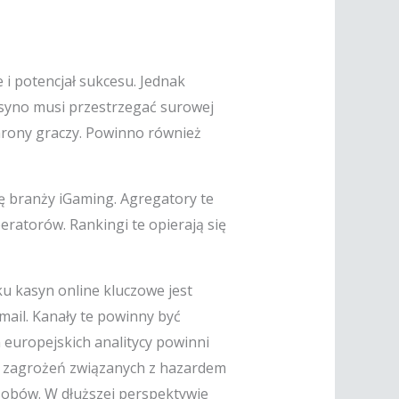
 i potencjał sukcesu. Jednak
syno musi przestrzegać surowej
chrony graczy. Powinno również
się branży iGaming. Agregatory te
ratorów. Rankingi te opierają się
u kasyn online kluczowe jest
mail. Kanały te powinny być
europejskich analitycy powinni
ia zagrożeń związanych z hazardem
obów. W dłuższej perspektywie