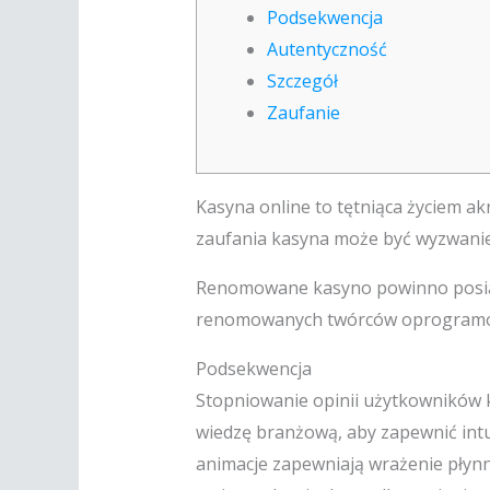
Podsekwencja
Autentyczność
Szczegół
Zaufanie
Kasyna online to tętniąca życiem a
zaufania kasyna może być wyzwani
Renomowane kasyno powinno posiada
renomowanych twórców oprogramowan
Podsekwencja
Stopniowanie opinii użytkowników 
wiedzę branżową, aby zapewnić intui
animacje zapewniają wrażenie płynn