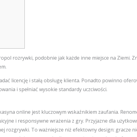
kropol rozrywki, podobnie jak każde inne miejsce na Ziemi.
em.
ć licencję i stałą obsługę klienta. Ponadto powinno ofer
ia i spełniać wysokie standardy uczciwości.
kasyna online jest kluczowym wskaźnikiem zaufania.
Renomo
cyjne i responsywne wrażenia z gry. Przyjazne dla użytkown
ej rozgrywki. To ważniejsze niż efektowny design: gracze n