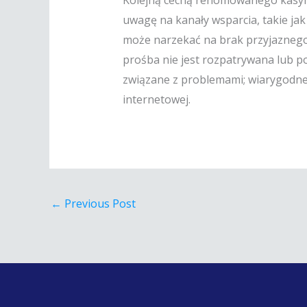
Kolejną cechą renomowanego kasyna
uwagę na kanały wsparcia, takie jak 
może narzekać na brak przyjaznego
prośba nie jest rozpatrywana lub po
związane z problemami; wiarygodne 
internetowej.
←
Previous Post