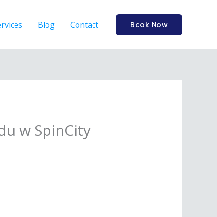
ervices
Blog
Contact
Book Now
du w SpinCity