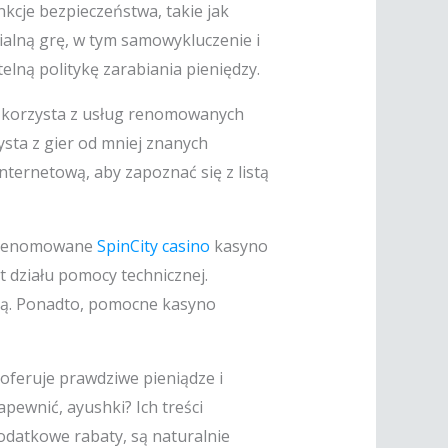
cje bezpieczeństwa, takie jak
ialną grę, w tym samowykluczenie i
elną politykę zarabiania pieniędzy.
 korzysta z usług renomowanych
ysta z gier od mniej znanych
nternetową, aby zapoznać się z listą
a. Renomowane
SpinCity casino
kasyno
 działu pomocy technicznej.
ają. Ponadto, pomocne kasyno
 oferuje prawdziwe pieniądze i
pewnić, ayushki? Ich treści
odatkowe rabaty, są naturalnie