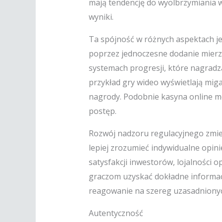
mają tendencję do wyolbrzymiania w
wyniki.
Ta spójność w różnych aspektach je
poprzez jednoczesne dodanie mierza
systemach progresji, które nagradza
przykład gry wideo wyświetlają mig
nagrody. Podobnie kasyna online m
postęp.
Rozwój nadzoru regulacyjnego zmien
lepiej zrozumieć indywidualne opi
satysfakcji inwestorów, lojalności 
graczom uzyskać dokładne informacj
reagowanie na szereg uzasadnionyc
Autentyczność