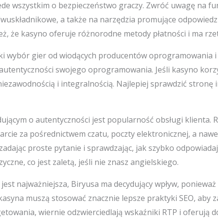
de wszystkim o bezpieczeństwo graczy. Zwróć uwagę na funk
 dwuskładnikowe, a także na narzędzia promujące odpowiedz
eż, że kasyno oferuje różnorodne metody płatności i ma rzet
i wybór gier od wiodących producentów oprogramowania i
i autentyczności swojego oprogramowania. Jeśli kasyno korz
zawodnością i integralnością. Najlepiej sprawdzić stronę i
dującym o autentyczności jest popularność obsługi klient
ie za pośrednictwem czatu, poczty elektronicznej, a nawet
zadając proste pytanie i sprawdzając, jak szybko odpowiad
zne, co jest zaletą, jeśli nie znasz angielskiego.
 jest najważniejsza, Biryusa ma decydujący wpływ, ponieważ
kasyna muszą stosować znacznie lepsze praktyki SEO, aby za
etowania, wiernie odzwierciedlają wskaźniki RTP i oferują d