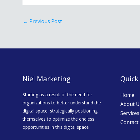
←
Previous Post
Niel Marketing
Quick
Starting as a result of the need for
Home
organizations to better understand the
About U
digital space, strategically positioning
Services
themselves to optimize the endless
Contact
opportunities in this digital space