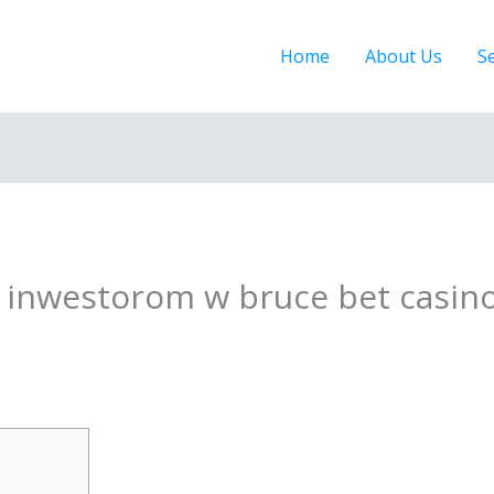
Home
About Us
S
inwestorom w bruce bet casin