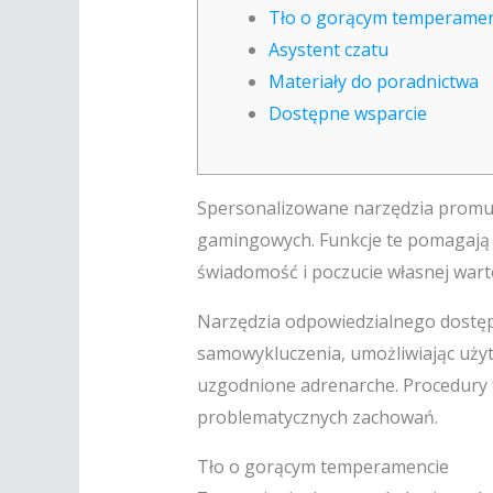
Tło o gorącym temperamen
Asystent czatu
Materiały do ​​poradnictwa
Dostępne wsparcie
Spersonalizowane narzędzia promuj
gamingowych. Funkcje te pomagają g
świadomość i poczucie własnej warto
Narzędzia odpowiedzialnego dostęp
samowykluczenia, umożliwiając uż
uzgodnione adrenarche. Procedury t
problematycznych zachowań.
Tło o gorącym temperamencie