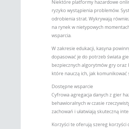
Niektóre platformy hazardowe onli
ryzyko wystąpienia problemów. Syst
odrobienia strat. Wykrywają równie
na rynek w nietypowych momentach.
wsparcia.
W zakresie edukacji, kasyna powinny
dopasować je do potrzeb świata gi
bezpiecznych algorytmów gry oraz 
które nauczą ich, jak komunikować 
Dostępne wsparcie
Cyfrowa agregacja danych z gier h
behawioralnych w czasie rzeczywist
zachowań i ułatwiają skuteczną inte
Korzyści te oferują szereg korzyśc