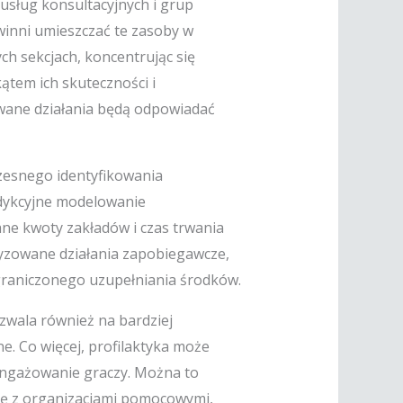
 usług konsultacyjnych i grup
inni umieszczać te zasoby w
h sekcjach, koncentrując się
ątem ich skuteczności i
wane działania będą odpowiadać
zesnego identyfikowania
edykcyjne modelowanie
ne kwoty zakładów i czas trwania
tyzowane działania zapobiegawcze,
ograniczonego uzupełniania środków.
zwala również na bardziej
e. Co więcej, profilaktyka może
angażowanie graczy. Można to
cę z organizacjami pomocowymi,