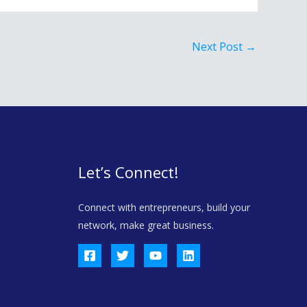
Next Post
→
Let’s Connect!
Connect with entrepreneurs, build your
network, make great business.