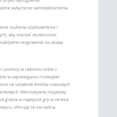
a ryzyko wystąpienia
wolne wyłączenie samowykluczenia,
wanie zaufania użytkowników i
ych, aby oceniać skuteczność
 proaktywne reagowanie na obawy
 i pomocy w radzeniu sobie z
tne w zapobieganiu rozwojowi
czom na ustalenie limitów czasowych
rdowych. Alternatywne inicjatywy
 grania w najlepsze gry w okresie
jscu, oferując te narzędzia.