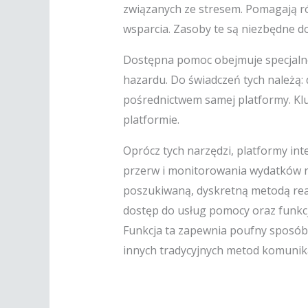
związanych ze stresem. Pomagają ró
wsparcia. Zasoby te są niezbędne do
Dostępna pomoc obejmuje specjalne
hazardu. Do świadczeń tych należą
pośrednictwem samej platformy. Klu
platformie.
Oprócz tych narzędzi, platformy i
przerw i monitorowania wydatków r
poszukiwaną, dyskretną metodą reag
dostęp do usług pomocy oraz funkc
Funkcja ta zapewnia poufny sposób 
innych tradycyjnych metod komunika