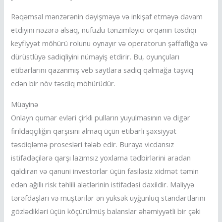
Rəqəmsal mənzərənin dəyişməyə və inkişaf etməyə davam
etdiyini nəzərə alsaq, nüfuzlu tənzimləyici orqanın təsdiqi
keyfiyyət möhürü rolunu oynayır və operatorun şəffaflığa və
dürüstlüyə sadiqliyini nümayiş etdirir. Bu, oyunçuları
etibarlarını qazanmış veb saytlara sadiq qalmağa təşviq
edən bir növ təsdiq möhürüdür.
Müayinə
Onlayn qumar evləri çirkli pulların yuyulmasının və digər
fırıldaqçılığın qarşısını almaq üçün etibarlı şəxsiyyət
təsdiqləmə prosesləri tələb edir. Buraya vicdansız
istifadəçilərə qarşı lazımsız yoxlama tədbirlərini aradan
qaldıran və qanuni investorlar üçün fasiləsiz xidmət təmin
edən ağıllı risk təhlili alətlərinin istifadəsi daxildir. Maliyyə
tərəfdaşları və müştərilər ən yüksək uyğunluq standartlarını
gözlədikləri üçün köçürülmüş balanslar əhəmiyyətli bir çəki