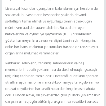
Lisenziyalı kazinolar oyunçuların balanslarını ayrı hesablarda
saxlamalı, bu vəsaitlərin hesabatlar şəklində davamlı
şəffaflığını təmin etməli və uyğunluğu təmin etmək üçün
müntəzəm auditlər aparmalıdırlar. Bu auditlər oyun
nəticələrinin və oyunçuya qaytarılma (RTP) nisbətlərinin
göstərilən meyarlara cavab verdiyini təmin edir. Həmçinin,
onlar hər hansı məlumat pozuntuları barədə öz tənzimləyici
orqanlarına məlumat verməlidirlər.
Rəhbərlik, sahiblərin, tanınmış səhmdarların və baş
menecerlərin ətraflı yoxlanılması da daxil olmaqla, çoxsaylı
uyğunluq tədbirləri təmin edir. Hərtərəfli audit kimi aparılan
ətraflı araşdırma, onların mürəkkəb maliyyə tarixçələrinin və
cinayət qeydlərinin hərtərəfli nəzərdən keçirilməsini əhatə
edir. Bundan əlavə, bu şirkətlərdən çirkli pulların yuyulmasının
qarşısını almaq üçün bütün iştirakçıların və vəsaitləri barədə