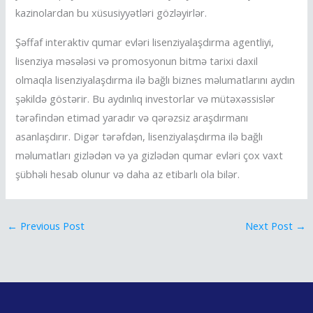
kazinolardan bu xüsusiyyətləri gözləyirlər.
Şəffaf interaktiv qumar evləri lisenziyalaşdırma agentliyi,
lisenziya məsələsi və promosyonun bitmə tarixi daxil
olmaqla lisenziyalaşdırma ilə bağlı biznes məlumatlarını aydın
şəkildə göstərir. Bu aydınlıq investorlar və mütəxəssislər
tərəfindən etimad yaradır və qərəzsiz araşdırmanı
asanlaşdırır. Digər tərəfdən, lisenziyalaşdırma ilə bağlı
məlumatları gizlədən və ya gizlədən qumar evləri çox vaxt
şübhəli hesab olunur və daha az etibarlı ola bilər.
←
Previous Post
Next Post
→