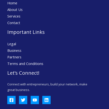
Home
About Us
Services
Contact
Important Links
Legal
Business
Partners
Terms and Conditions
Let’s Connect!
Connect with entrepreneurs, build your network, make
great business.