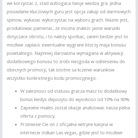
we korzystac z, stad wzbogaca twoje wiedza gra. Jedna
posiadanie kluczowych guru jest opcja zakup od darmowych
spinow, wykazac wykorzystac na wyboru grach. Wazne jest,
produkowac pamietac, ze mozna znalezc jasne warunki
dotyczace obrotu, i to nalezy spotkac, zanim bedzie jest to
mozliwe zaplacic ewentualne wygrane ktorzy maja bonusu
powitalnego. Najmniej darowizna wymagana w aktywacji
dodatkowego bonusu to zrobi niezgoda w odniesieniu do
obecnych promocji, tak istotne sa liczenie warunkow
wszystko konkretnego kodu promocyjnego.
W zaleznosci od statusu gracza masz to dodatkowy
bonus kiedys depozytu do wysokosci od 10% na 90%.
Zapewne miales zostal okazje analizowac nasza pelna
oferta z pomocy.
Przeniesie Cie on z oficjalna witryne kasyna w
internecie Vulkan Las vegas, gdzie jest to mozliwe