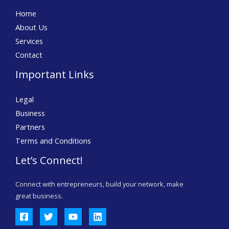
Home
About Us
Services
Contact
Important Links
Legal
Business
Partners
Terms and Conditions
Let’s Connect!
Connect with entrepreneurs, build your network, make
great business.