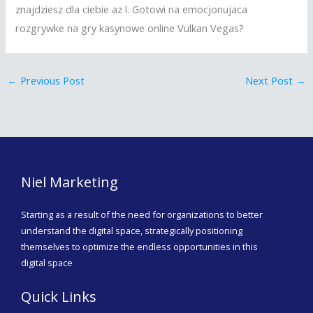
znajdziesz dla ciebie az l. Gotowi na emocjonujaca
rozgrywke na gry kasynowe online Vulkan Vegas?
←
Previous Post
Next Post
→
Niel Marketing
Starting as a result of the need for organizations to better
understand the digital space, strategically positioning
themselves to optimize the endless opportunities in this
digital space
Quick Links