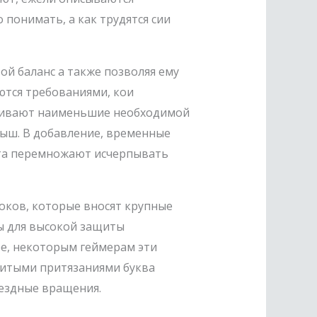
 понимать, а как трудятся сии
й баланс а также позволяя ему
ются требованиями, кои
вливают наименьшие необходимой
рыш. В добавление, временные
та перемножают исчерпывать
оков, которые вносят крупные
мы для высокой защиты
ее, некоторым геймерам эти
витыми притязаниями буква
ездные вращения.