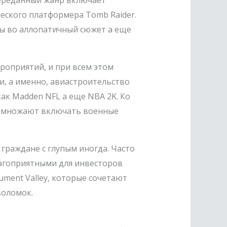
Переданный жанр включает
ческого платформера Tomb Raider.
ны во аллопатичный сюжет а еще
оприятий, и при всем этом
и, а именно, авиастроительство
 как Madden NFL а еще NBA 2K. Ко
ремножают включать военные
граждане с глупым иногда. Часто
лагоприятными для инвесторов
ument Valley, которые сочетают
воломок.