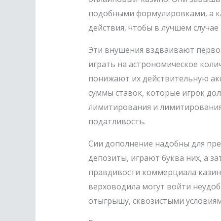
подобными формулировками, а как
действия, чтобы в лучшем случае 
Эти внушения вздваивают первон
играть на астрономическое коли
понижают их действительную акс
суммы ставок, которые игрок до
лимитирования и лимитирования
податливость.
Сии дополнение надобны для пре
депозиты, играют буква них, а з
правдивости коммерциала казино
верховодила могут войти неудоб
отыгрышу, сквозистыми условиям