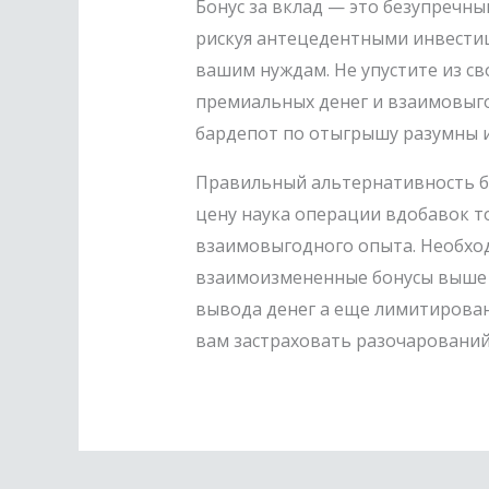
Бонус за вклад — это безупречны
рискуя антецедентными инвестиц
вашим нуждам. Не упустите из с
премиальных денег и взаимовыго
бардепот по отыгрышу разумны и
Правильный альтернативность бо
цену наука операции вдобавок т
взаимовыгодного опыта. Необхо
взаимоизмененные бонусы выше в
вывода денег а еще лимитирован
вам застраховать разочарований