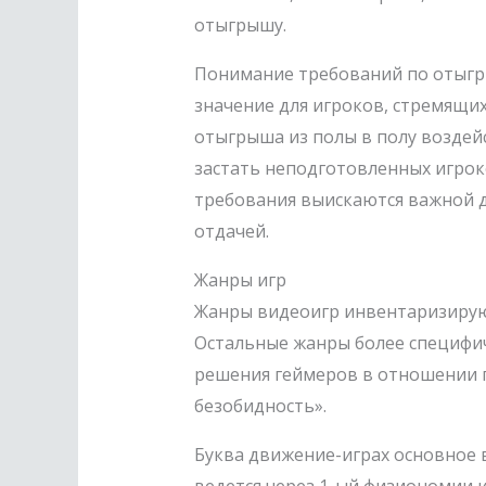
отыгрышу.
Понимание требований по отыгры
значение для игроков, стремящи
отыгрыша из полы в полу воздей
застать неподготовленных игрок
требования выискаются важной д
отдачей.
Жанры игр
Жанры видеоигр инвентаризируют
Остальные жанры более специфич
решения геймеров в отношении 
безобидность».
Буква движение-играх основное 