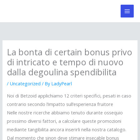
Skip
to
content
La bonta di certain bonus privo
di intricato e tempo di nuovo
dalla degoulina spendibilita
/
Uncategorized
/ By
LadyPearl
Noi di Betzoid applichiamo 12 criteri specifici, pesati in caso
contrario secondo l’impatto sull’esperienza fruitore
Nelle nostre ricerche abbiamo tenuto durante ossequio
prossimo diversi fattori, a calcolare queste promozioni
mediante tangibilita ancora inserirli nella nostra catalogo.
Dal momento che sinon deve stimare insecable bonus