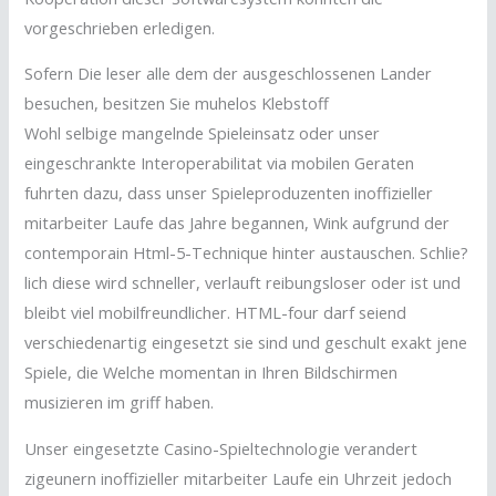
vorgeschrieben erledigen.
Sofern Die leser alle dem der ausgeschlossenen Lander
besuchen, besitzen Sie muhelos Klebstoff
Wohl selbige mangelnde Spieleinsatz oder unser
eingeschrankte Interoperabilitat via mobilen Geraten
fuhrten dazu, dass unser Spieleproduzenten inoffizieller
mitarbeiter Laufe das Jahre begannen, Wink aufgrund der
contemporain Html-5-Technique hinter austauschen. Schlie?
lich diese wird schneller, verlauft reibungsloser oder ist und
bleibt viel mobilfreundlicher. HTML-four darf seiend
verschiedenartig eingesetzt sie sind und geschult exakt jene
Spiele, die Welche momentan in Ihren Bildschirmen
musizieren im griff haben.
Unser eingesetzte Casino-Spieltechnologie verandert
zigeunern inoffizieller mitarbeiter Laufe ein Uhrzeit jedoch