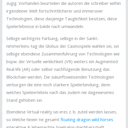
zugig. Vorhanden beurteilen die autoren die schreiber within
irgendeiner Welt fortschrittlicherer und immersiver
Technologien, diese dasjenige Tauglichkeit besitzen, diese
Spielerlebnisse in balde nach umwandeln.
Selbige wichtigste Farbung, selbige in der Sankt-
nimmerleins-tag die Globus der Casinospiele wahlen sei, sei
selbige ebendiese Zusammenfuhrung von Technologien wie
bspw. der Virtuelle wirklichkeit (VR) weiters ein Augmented
Real life (AR) oder selber nachfolgende Benutzung das
Blockchain werden. Die zukunftsweisenden Technologien
verburgen die eine noch starkere Spielerbindung, denn
welches Spieleerlebnis nach das zudem nie dagewesenes
Stand gehoben sei.
Ebendiese Virtual reality sei eres z. b. zuteil werden lassen,
so Welche hinein ‘ne gesamt
floating dragon wild horses
interaktive & lebensechte Spielsalon-Nachbarschaft