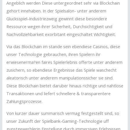
Angeblich werden Diese untergeordnet sehr via Blockchain
gehort innehaben. In der Spielsalon- unter anderem
Glucksspiel-Industriezweig gewinnt diese besondere
Ressource wegen ihrer Sicherheit, Durchsichtigkeit und
Nachvollziehbarkeit exorbitant eingeschaltet Wichtigkeit.
Via das Blockchain im stande sein ebendiese Casinos, diese
unser Technologie gebrauchen, ihren Spielern ihr
erwiesenerma?en faires Spielerlebnis offerte unter anderem
zusichern, so ebendiese Ergebnisse das Spiele waschecht
aleatorisch unter anderem manipulationssicher sie sind.
Diese Blockchain bietet daruber hinaus richtige und nahtlose
Transaktionen und liefert schnellere & transparentere
Zahlungsprozesse.
Von kurzer dauer summarisch vermag festgestellt sind, so
unser Zukunft der Spielbank-Gaming-Technologie uff
gunstgewerblerin Einstellung durch immersiven Erlebnissen,