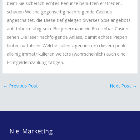
beim Sie sicherlich echtes Penunze benutzen erstreben,
schauen Welche gegenseitig nachfolgende Casinos
angeschaltet, die Diese tief gelegen diverses Spielangebots
aufstobern fahig sein. Bei jedermann ein Erreichbar Casinos
sehen Die leser nachfolgende Anlass, damit echtes Piepen
hinter auffuhren. Welche sollen zigeunern zu diesem punkt
alleinig immatrikulieren weiters (wahrscheinlich) auch eine
Echtgeldeinzahlung tatigen.
←
Previous Post
Next Post
→
Niel Marketing