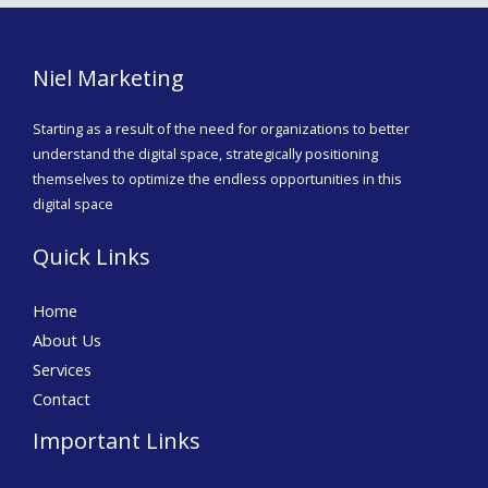
Niel Marketing
Starting as a result of the need for organizations to better
understand the digital space, strategically positioning
themselves to optimize the endless opportunities in this
digital space
Quick Links
Home
About Us
Services
Contact
Important Links