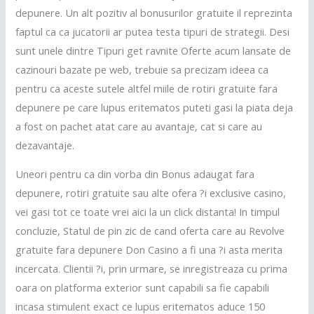
depunere. Un alt pozitiv al bonusurilor gratuite il reprezinta
faptul ca ca jucatorii ar putea testa tipuri de strategii. Desi
sunt unele dintre Tipuri get ravnite Oferte acum lansate de
cazinouri bazate pe web, trebuie sa precizam ideea ca
pentru ca aceste sutele altfel miile de rotiri gratuite fara
depunere pe care lupus eritematos puteti gasi la piata deja
a fost on pachet atat care au avantaje, cat si care au
dezavantaje.
Uneori pentru ca din vorba din Bonus adaugat fara
depunere, rotiri gratuite sau alte ofera ?i exclusive casino,
vei gasi tot ce toate vrei aici la un click distanta! In timpul
concluzie, Statul de pin zic de cand oferta care au Revolve
gratuite fara depunere Don Casino a fi una ?i asta merita
incercata. Clientii ?i, prin urmare, se inregistreaza cu prima
oara on platforma exterior sunt capabili sa fie capabili
incasa stimulent exact ce lupus eritematos aduce 150