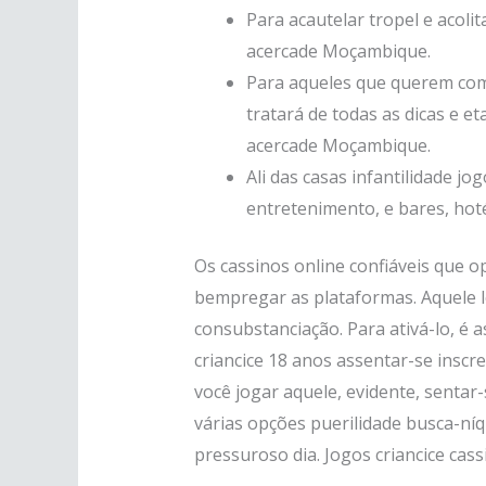
Para acautelar tropel e acoli
acercade Moçambique.
Para aqueles que querem come
tratará de todas as dicas e e
acercade Moçambique.
Ali das casas infantilidade j
entretenimento, e bares, hoté
Os cassinos online confiáveis ​​qu
bempregar as plataformas. Aquele l
consubstanciação. Para ativá-lo, é
criancice 18 anos assentar-se inscre
você jogar aquele, evidente, sentar
várias opções puerilidade busca-níq
pressuroso dia. Jogos criancice cas