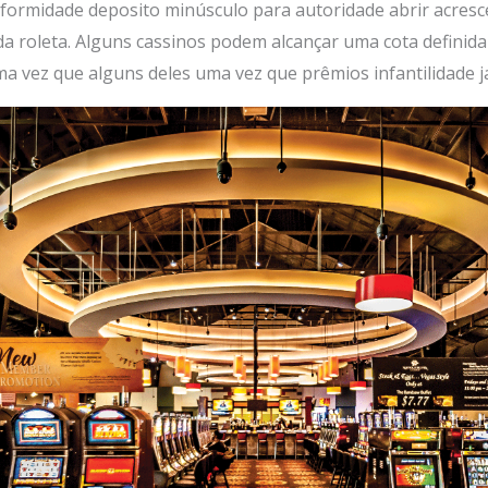
formidade deposito minúsculo para autoridade abrir acresce
 roleta. Alguns cassinos podem alcançar uma cota definid
a vez que alguns deles uma vez que prêmios infantilidade j