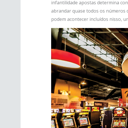
infantilidade apostas determina con
abrandar quase todos os números da
podem acontecer incluídos nisso, um