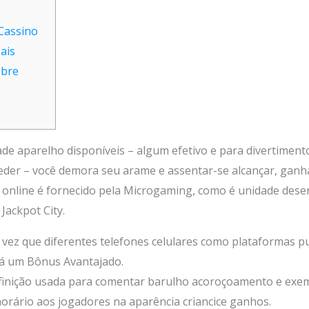
 Cassino
ais
obre
de aparelho disponíveis – algum efetivo e para divertimento
eder – você demora seu arame e assentar-se alcançar, ganh
s online é fornecido pela Microgaming, como é unidade dese
Jackpot City.
 vez que diferentes telefones celulares como plataformas p
á um Bônus Avantajado.
finição usada para comentar barulho acoroçoamento e exemp
rário aos jogadores na aparência criancice ganhos.