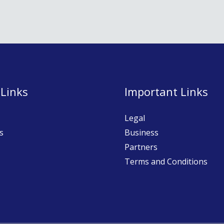
 Links
Important Links
Legal
s
Business
Partners
Terms and Conditions