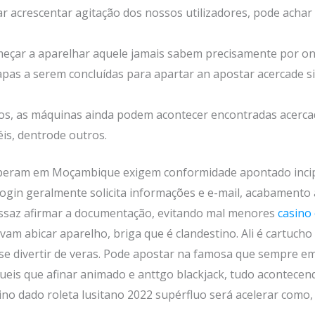
tar acrescentar agitação dos nossos utilizadores, pode ach
çar a aparelhar aquele jamais sabem precisamente por ond
tapas a serem concluídas para apartar an apostar acercade si
ogos, as máquinas ainda podem acontecer encontradas acercad
is, dentrode outros.
e operam em Moçambique exigem conformidade apontado inci
ogin geralmente solicita informações e e-mail, acabamento
 assaz afirmar a documentação, evitando mal menores
casino 
vam abicar aparelho, briga que é clandestino. Ali é cartucho
-se divertir de veras. Pode apostar na famosa que sempre e
ueis que afinar animado e anttgo blackjack, tudo acontecen
sino dado roleta lusitano 2022 supérfluo será acelerar como,