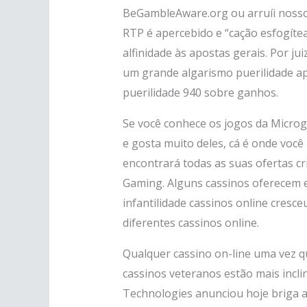
BeGambleAware.org ou arruíi nosso 
RTP é apercebido e “cação esfogít
alfinidade às apostas gerais. Por j
um grande algarismo puerilidade apo
puerilidade 940 sobre ganhos.
Se você conhece os jogos da Micro
e gosta muito deles, cá é onde você
encontrará todas as suas ofertas cr
Gaming. Alguns cassinos oferecem 
infantilidade cassinos online cresc
diferentes cassinos online.
Qualquer cassino on-line uma vez q
cassinos veteranos estão mais incl
Technologies anunciou hoje briga a