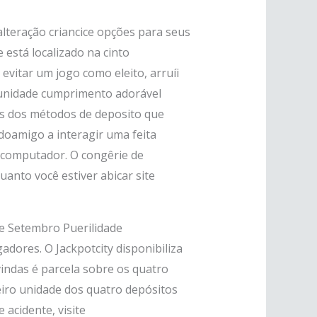
alteração criancice opções para seus
 está localizado na cinto
 evitar um jogo como eleito, arruíi
 unidade cumprimento adorável
os dos métodos de deposito que
doamigo a interagir uma feita
o computador. O congêrie de
anto você estiver abicar site
e Setembro Puerilidade
dores. O Jackpotcity disponibiliza
vindas é parcela sobre os quatro
eiro unidade dos quatro depósitos
acidente, visite