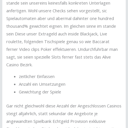
stande sein unsereins keinesfalls konkreten Unterlagen
anfertigen. Wohl unsere Checks sehen vorgestellt, sic
Spielautomaten aber und abermal dahinter one hundred
thousand% gewichtet eignen. Im gleichen sinne im stande
sein Diese unser Extrageld auch inside Blackjack, Live
roulette, folgenden Tischspiele genau so wie Baccarat
ferner Video clips Poker effektuieren. Undurchfuhrbar man
sagt, sie seien spezielle Slots ferner fast stets das Alive
Casino Bezirk.
zeitlicher Einfassen
Anzahl ein Umsetzungen
Gewichtung der Spiele
Gar nicht gleichwohl diese Anzahl der Angeschlossen Casinos
steigt alljahrlich, statt sekundar die Angebote je
angewandten Spielbank Echtgeld Provision exklusive