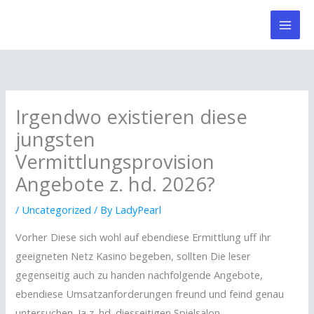
Skip
to
content
Irgendwo existieren diese
jungsten
Vermittlungsprovision
Angebote z. hd. 2026?
/
Uncategorized
/ By
LadyPearl
Vorher Diese sich wohl auf ebendiese Ermittlung uff ihr
geeigneten Netz Kasino begeben, sollten Die leser
gegenseitig auch zu handen nachfolgende Angebote,
ebendiese Umsatzanforderungen freund und feind genau
untersuchen. Ja z. hd. diesseitigen Spielsalon