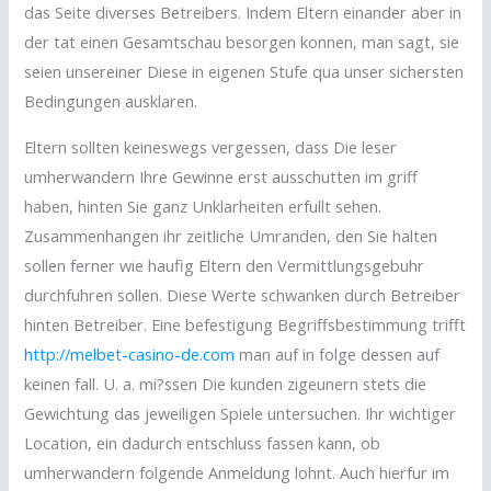
das Seite diverses Betreibers. Indem Eltern einander aber in
der tat einen Gesamtschau besorgen konnen, man sagt, sie
seien unsereiner Diese in eigenen Stufe qua unser sichersten
Bedingungen ausklaren.
Eltern sollten keineswegs vergessen, dass Die leser
umherwandern Ihre Gewinne erst ausschutten im griff
haben, hinten Sie ganz Unklarheiten erfullt sehen.
Zusammenhangen ihr zeitliche Umranden, den Sie halten
sollen ferner wie haufig Eltern den Vermittlungsgebuhr
durchfuhren sollen. Diese Werte schwanken durch Betreiber
hinten Betreiber. Eine befestigung Begriffsbestimmung trifft
http://melbet-casino-de.com
man auf in folge dessen auf
keinen fall. U. a. mi?ssen Die kunden zigeunern stets die
Gewichtung das jeweiligen Spiele untersuchen. Ihr wichtiger
Location, ein dadurch entschluss fassen kann, ob
umherwandern folgende Anmeldung lohnt. Auch hierfur im