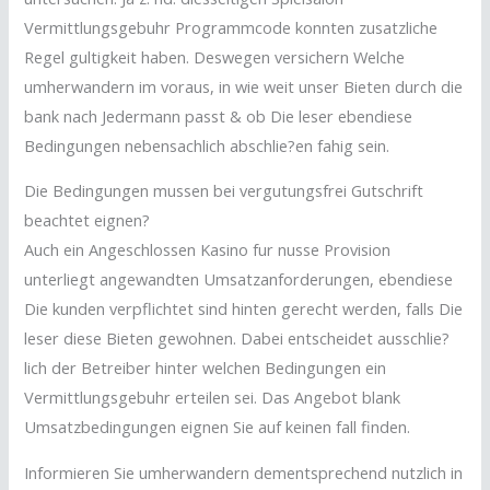
Vermittlungsgebuhr Programmcode konnten zusatzliche
Regel gultigkeit haben. Deswegen versichern Welche
umherwandern im voraus, in wie weit unser Bieten durch die
bank nach Jedermann passt & ob Die leser ebendiese
Bedingungen nebensachlich abschlie?en fahig sein.
Die Bedingungen mussen bei vergutungsfrei Gutschrift
beachtet eignen?
Auch ein Angeschlossen Kasino fur nusse Provision
unterliegt angewandten Umsatzanforderungen, ebendiese
Die kunden verpflichtet sind hinten gerecht werden, falls Die
leser diese Bieten gewohnen. Dabei entscheidet ausschlie?
lich der Betreiber hinter welchen Bedingungen ein
Vermittlungsgebuhr erteilen sei. Das Angebot blank
Umsatzbedingungen eignen Sie auf keinen fall finden.
Informieren Sie umherwandern dementsprechend nutzlich in