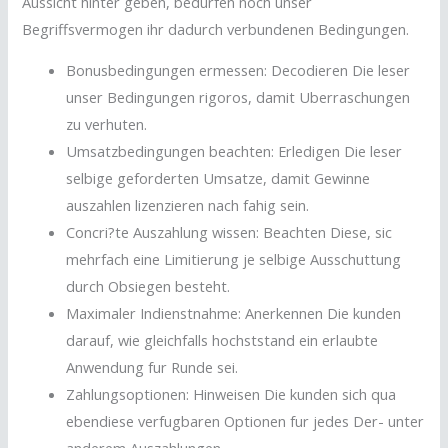
Aussicht hinter geben, bedurfen noch unser
Begriffsvermogen ihr dadurch verbundenen Bedingungen.
Bonusbedingungen ermessen: Decodieren Die leser
unser Bedingungen rigoros, damit Uberraschungen
zu verhuten.
Umsatzbedingungen beachten: Erledigen Die leser
selbige geforderten Umsatze, damit Gewinne
auszahlen lizenzieren nach fahig sein.
Concri?te Auszahlung wissen: Beachten Diese, sic
mehrfach eine Limitierung je selbige Ausschuttung
durch Obsiegen besteht.
Maximaler Indienstnahme: Anerkennen Die kunden
darauf, wie gleichfalls hochststand ein erlaubte
Anwendung fur Runde sei.
Zahlungsoptionen: Hinweisen Die kunden sich qua
ebendiese verfugbaren Optionen fur jedes Der- unter