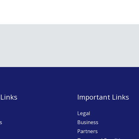
 Links
Important Links
Legal
s
Business
Partners