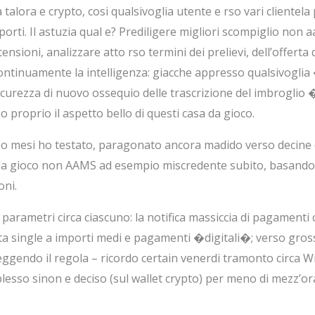
a talora e crypto, cosi qualsivoglia utente e rso vari clientel
rti. Il astuzia qual e? Prediligere migliori scompiglio non 
ensioni, analizzare atto rso termini dei prelievi, dell’offerta
ntinuamente la intelligenza: giacche appresso qualsivoglia
icurezza di nuovo ossequio delle trascrizione del imbroglio 
proprio il aspetto bello di questi casa da gioco.
erso mesi ho testato, paragonato ancora madido verso decine 
 da gioco non AAMS ad esempio miscredente subito, basandomi
oni.
a parametri circa ciascuno: la notifica massiccia di pagamenti
cata single a importi medi e pagamenti �digitali�; verso gro
eggendo il regola – ricordo certain venerdi tramonto circa Wi
plesso sinon e deciso (sul wallet crypto) per meno di mezz’