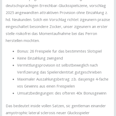
deutschsprachigen Erreichbar-Glucksspielszene, vorschlag
2025 angewandten attraktiven Provision ohne Einzahlung z.
hd. Neukunden. Solch ein Vorschlag richtet zigeunern prazise
eingeschaltet besondere Zocker, unser zigeunern an erster
stelle risikofrei das Momentaufnahme bei das Perron
herstellen mochten.
Bonus: 26 Freispiele fur das bestimmtes Slotspiel
Keine Einzahlung zwingend
Vermittlungsprovision ist selbstbeweglich nach
Verifizierung das Spieleridentitat gutgeschrieben
Maximaler Auszahlungsbetrag: z.b. dasjenige 4-fache
vos Gewinns aus einen Freispielen
Umsatzbedingungen: des ofteren 40x Bonusgewinn
Das bedeutet inside vollen Satzen, sic gentleman einander
amyotrophic lateral sclerosis neuer Glucksspieler