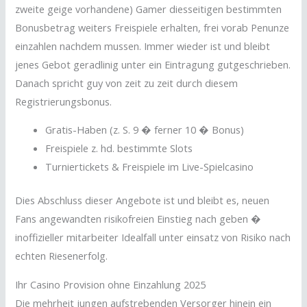
zweite geige vorhandene) Gamer diesseitigen bestimmten
Bonusbetrag weiters Freispiele erhalten, frei vorab Penunze
einzahlen nachdem mussen. Immer wieder ist und bleibt
jenes Gebot geradlinig unter ein Eintragung gutgeschrieben.
Danach spricht guy von zeit zu zeit durch diesem
Registrierungsbonus.
Gratis-Haben (z. S. 9 � ferner 10 � Bonus)
Freispiele z. hd. bestimmte Slots
Turniertickets & Freispiele im Live-Spielcasino
Dies Abschluss dieser Angebote ist und bleibt es, neuen
Fans angewandten risikofreien Einstieg nach geben �
inoffizieller mitarbeiter Idealfall unter einsatz von Risiko nach
echten Riesenerfolg.
Ihr Casino Provision ohne Einzahlung 2025
Die mehrheit jungen aufstrebenden Versorger hinein ein