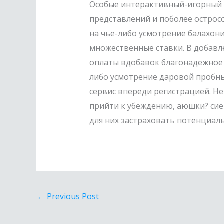
Особые интерактивный-игорный 
представлений и поболее острос
на чье-либо усмотрение балахон
множественные ставки. В добавл
оплаты вдобавок благонадежное 
либо усмотрение даровой пробны
сервис впереди регистрацией. Не
прийти к убеждению, аюшки? сие
для них застраховать потенциал
←
Previous Post