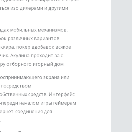
ться изо дилерами и другими
видах мобильных механизмов,
рок различных вариантов
аккара, покер вдобавок всякое
ик. Акулина проходит за с
ру отборного игорный дом.
воспринимающего экрана или
 посредством
обственных средств. Интерфейс
 Впереди началом игры геймерам
ернет-соединения для
.