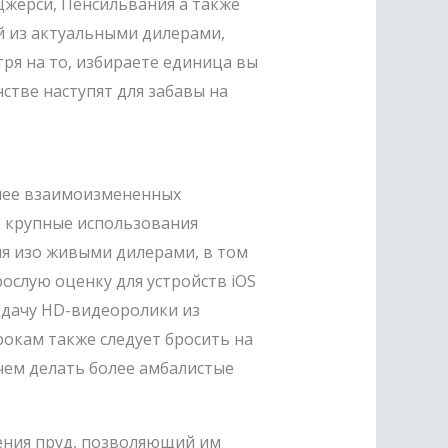
Джерси, Пенсильвания а также
й из актуальными дилерами,
тря на то, избираете единица вы
стве наступят для забавы на
лее взаимоизмененных
е крупные использования
я изо живыми дилерами, в том
ослую оценку для устройств iOS
едачу HD-видеоролики из
рокам также следует бросить на
 чем делать более амбалистые
ения пруд, позволяющий им