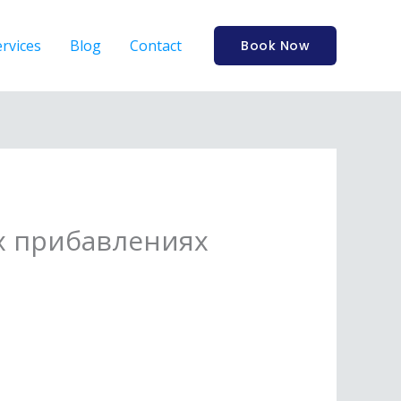
ervices
Blog
Contact
Book Now
ых прибавлениях