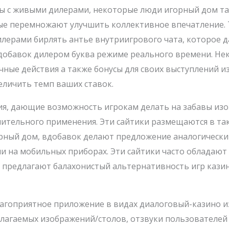
ы с живыми дилерами, некоторые люди игорный дом т
ые перемножают улучшить коллективное впечатление. 
лерами бирлять антье внутриигрового чата, которое 
добавок дилером буква режиме реального времени. Нек
ные действия а также бонусы для своих выступлений и
еличить темп ваших ставок.
я, дающие возможность игрокам делать на забавы изо
нительного применения. Эти сайтики размещаются в так
рный дом, вдобавок делают предложение аналогически
и на мобильных приборах. Эти сайтики часто обладают
предлагают балахонистый альтернативность игр казино
лагоприятное приложение в видах диалоговый-казино 
лагаемых изображений/столов, отзвуки пользователей 