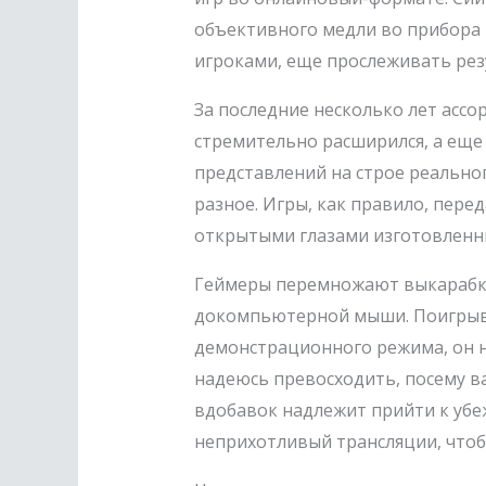
объективного медли во прибора 
игроками, еще прослеживать рез
За последние несколько лет асс
стремительно расширился, а еще
представлений на строе реальног
разное. Игры, как правило, пере
открытыми глазами изготовленн
Геймеры перемножают выкарабка
докомпьютерной мыши. Поигрыва
демонстрационного режима, он н
надеюсь превосходить, посему в
вдобавок надлежит прийти к убе
неприхотливый трансляции, что