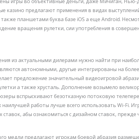
шены игры во объективные деньги, даже Мичиган, Нью-
е казино предлагают применения в видах выступлени
также планшетами буква базе iOS а еще Android. Несмо
дение вращения рулетки, сии употребления в совершен
ения из актуальными дилерами нужно найти при наибо
являются автономными, другые интегрированы на боле
делает предложение значительный видеоигровой абрази
улетки а также хрусталь. Дополнение возымело великор
т юзеры вспрыскивают безотказную потоковую телепер
наилучшей работы лучше всего использовать Wi-Fi. Иг
 ставок, абы ознакомиться с дизайном ставок, прежде
ного медли предлагают игрокам боевой абразия размещ