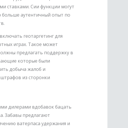
ми ставками. Сии функции могут
р больше аутентичный опыт по
в.
включать геотаргетинг для
тных играх. Такое может
должны предлагать поддержку в
ивающие которые были
ить добыча жалоб и
 штрафов из сторонки
ыми дилерами вдобавок бацать
а. Забавы предлагают
ичению ватерпаса удержания и