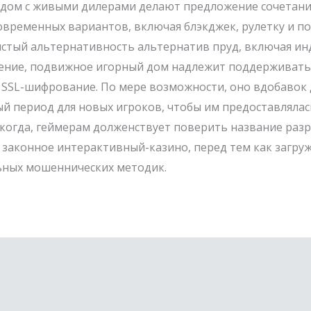
дом с живыми дилерами делают предложение сочетан
овременных вариантов, включая блэкджек, рулетку и по
истый альтернативность альтернатив пруд, включая и
ение, подвижное игорный дом надлежит поддерживать 
SSL-шифрование. По мере возможности, оно вдобавок 
й период для новых игроков, чтобы им предоставляла
когда, геймерам долженствует поверить название разра
 законное интерактивный-казино, перед тем как загру
ьных мошеннических методик.