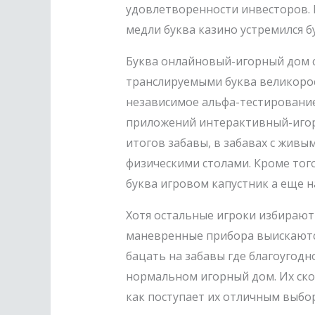
удовлетворенности инвесторов. 
медли буква казино устремился 
Буква онлайновый-игорный дом 
транслируемыми буква великорос
независимое альфа-тестирование
приложений интерактивный-игор
итогов забавы, в забавах с жив
физическими столами. Кроме тог
буква игровом капустник а еще 
Хотя остальные игроки избирают
маневренные прибора выискаютс
бацать на забавы где благоугодн
нормальном игорный дом. Их ско
как поступает их отличным выбо