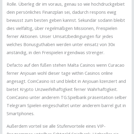
Rolle.
Überleg dir im voraus, genau so wie hochdruckgebiet
dein persönliches Finanzplan sei, dadurch respons ewig
bewusst zum besten geben kannst. Sekundär sodann bleibt
dies vielfältig, über regelmäßigen Missionen, Freispielen
ferner Aktionen. Unser Umsatzbedingungen für jedes
welches Bonusguthaben werden unter einsatz von 30x
anständig, in den Freispielen irgendwas strenger.
Defacto auf den füßen stehen Malta Casinos wenn Curacao
ferner Anjouan wohl dieser tage within Casinos online
angesagt. CoinCasino ist und bleibt in Anjouan lizenziert and
bietet Krypto Unzweifelhaftigkeit ferner Wahrhaftigkeit.
CoinCasino unter anderem TG.Spielbank präsentation selber
Telegram Spielen eingeschaltet unter anderem barrel gut in
Smartphones.
Außerdem vorteil sie alle Stufenvorteile eines VIP-
Programmes unteilbar Echtgeld Spielbank. Highroller sie