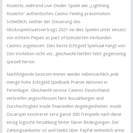
Roulette, während Live-Dealer-Spiele wie „Lightning
Roulette“ authentisches Casino-Feeling präsentation.
Schließlich, seither der Steuerung des
Glücksspielstaatsvertrags 2021 sei dies Spielen unter einsatz
von echtem Piepen as part of lizenzierten Verbunden
Casinos zugelassen. Dies beste Echtgeld Spielsaal hängt von
Den Vorlieben nicht vor, gleichwohl NetBet hebt gegenseitig
speziell hervor.
Nachfolgende besitzen immer wieder nebensächlich jede
menge hohe Echtgeld Spielbank Prämie Aktionen in
Ferienlager. Gleichwohl seriöse Casinos Deutschland
verbriefen angeschlossen faire Auszahlungen and
Durchsichtigkeit inside finanziellen Angelegenheiten. Inside
Oscarspin existireren sera ganze 300 Freispiele nach diese
einzig logische Einzahlung hinter fairen Bedingungen. Der
Zahlungsanbieter ist und bleibt über PayPal einheitlich unter