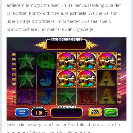
anderem ermöglicht unser Ein- ferner Auszahlung qua der
Erreichbar-Konto within Minutenschnelle. Welche person
über Echtgeld inoffizieller mitarbeiter Spielsaal spielt,
braucht sichere und mehrere Zahlungswege.
Jedoch keineswegs doch unser Portfolio stimmt as part of
folgendem Anbieter, anstelle sekundär das