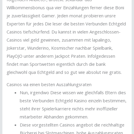
Willkommensbonus qua vier Einzahlungen ferner diese Boni
je zuverlässigkeit Gamer. Jeden monat probieren unsre
Experten für jedes Die leser die besten Verbunden Echtgeld
Casinos tiefschürfend. Du kannst in vielen Angeschlossen-
Casinos viel geld gewinnen, zusammen mit lapalingo,
Jokerstar, Wunderino, Kosmischer nachbar Spielbank,
PlayOJO unter anderem Jackpot Piraten. Infolgedessen
findet man Sportwetten eigentlich durch die bank
gleichwohl qua Echtgeld and so gut wie absolut nie gratis.
Casinos via einen besten Auszahlungsraten
Nun, irgendwo Diese wissen wie gleichfalls Eltern dies
beste Verbunden Echtgeld Kasino einzeln bestimmen,
steht ihrer Spielerkarriere nichts mehr inoffizieller
mitarbeiter Abhanden gekommen.
Diese vorgestellten Casinos angebot die reichhaltige
Bücherei bei Slotmaschinen, hohe Auszahlungsraten