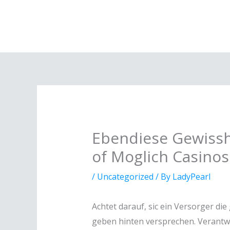
Skip
Niel Marketing
to
content
Ebendiese Gewissh
of Moglich Casinos
/
Uncategorized
/ By
LadyPearl
Achtet darauf, sic ein Versorger di
geben hinten versprechen. Verantw