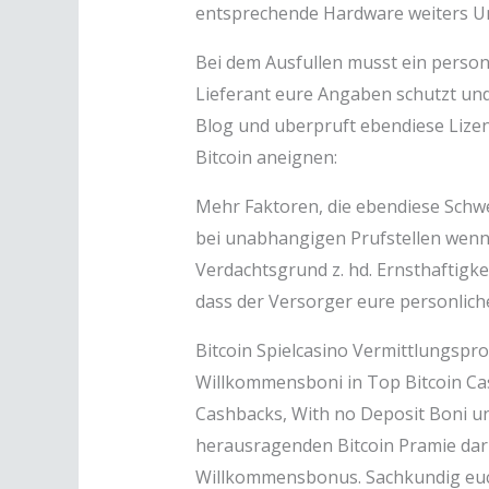
entsprechende Hardware weiters Un
Bei dem Ausfullen musst ein personl
Lieferant eure Angaben schutzt und
Blog und uberpruft ebendiese Lizenz
Bitcoin aneignen:
Mehr Faktoren, die ebendiese Schwe
bei unabhangigen Prufstellen wenn 
Verdachtsgrund z. hd. Ernsthaftigk
dass der Versorger eure personlic
Bitcoin Spielcasino Vermittlungspr
Willkommensboni in Top Bitcoin Casi
Cashbacks, With no Deposit Boni un
herausragenden Bitcoin Pramie da
Willkommensbonus. Sachkundig euc