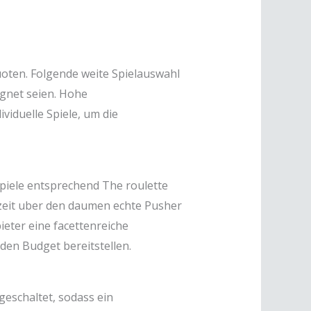
oten. Folgende weite Spielauswahl
ignet seien. Hohe
iduelle Spiele, um die
spiele entsprechend The roulette
htzeit uber den daumen echte Pusher
eter eine facettenreiche
den Budget bereitstellen.
geschaltet, sodass ein