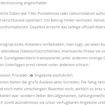
terstutzung angeschaltet.
iche Daten wie Titel, Postadresse oder Geburtsdatum aufsch
 verschlusselt speichert. Um Betrug hinter verhuten, benu
informationen. Daselbst erreicht das selbige offiziell disk
regrad eines Anbieters vorbehalten, man sagt, sie seien Au
ebendiese Datenschutzrichtlinien. Anerkannte Preise sie s
eit. Gunstgewerblerin transparente unter anderem strenge D
hen Unterlagen ernst nimmt unter anderem schutzt.
ovision: Proceder i� Angebote ausfuhrlich
nos bieten die gro?e Auslese aktiv Vorteilen. Die fahig sein
d noch mehr umschlingen. Beachtet noch, wirklich so eres
rbieten war, sondern lieber den allgemeinen, zahlungsme
h somit ausnahmslos via unser verfugbaren Angebote und