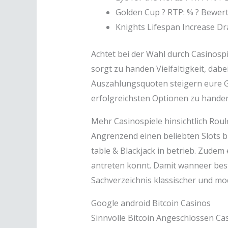
Golden Cup ? RTP: % ? Bewert
Knights Lifespan Increase Dr
Achtet bei der Wahl durch Casinosp
sorgt zu handen Vielfaltigkeit, dabe
Auszahlungsquoten steigern eure Ge
erfolgreichsten Optionen zu handen
Mehr Casinospiele hinsichtlich Roule
Angrenzend einen beliebten Slots b
table & Blackjack in betrieb. Zudem
antreten konnt. Damit wanneer best
Sachverzeichnis klassischer und mod
Google android Bitcoin Casinos
Sinnvolle Bitcoin Angeschlossen Ca