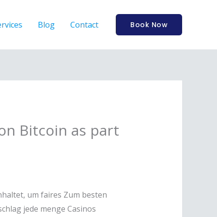
ervices
Blog
Contact
Book Now
n Bitcoin as part
inhaltet, um faires Zum besten
schlag jede menge Casinos