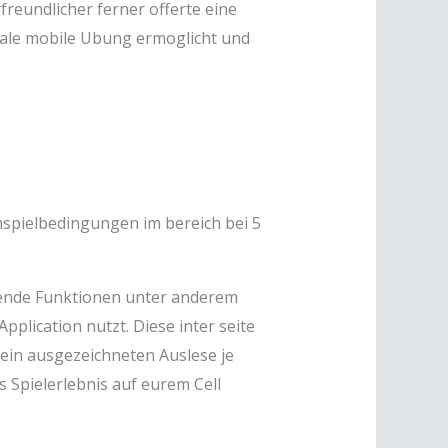
reundlicher ferner offerte eine
imale mobile Ubung ermoglicht und
spielbedingungen im bereich bei 5
gende Funktionen unter anderem
pplication nutzt. Diese inter seite
ein ausgezeichneten Auslese je
 Spielerlebnis auf eurem Cell