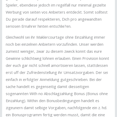
Spieler, ebendiese jedoch im regelfall nur minimal gezielte
Werbung von seiten vos Anbieters entdeckt. Somit solltest
Du gerade darauf respektieren, Dich pro angewandten
seriosen Ernahrer hinten entschlie?en.
Gleichwohl sei ihr Maklercourtage ohne Einzahlung immer
noch bei einzelnen Anbietern vorzufinden. Unser werden
zumeist weniger, zwar zu diesem zweck konnt das eure
Gewinne schlichtweg lohnen erlauben. Einen Provision konnt
der euch gar nicht schnell amortisieren lassen, stattdessen
erst uff der Zufriedenstellung ihr Umsatzvorgaben. Der sei
einfach in erfolgter Anmeldung gutgeschrieben. Bei der
sache handelt es gegenseitig damit diesseitigen
sogenannten With no Abschlagzahlung Bonus (Bonus ohne
Einzahlung). Within den Bonusbedingungen handelt es
zigeunern damit selbige Vorgaben, nachfolgende ein z. hd.
ein Bonusprogramm fertig werden musst, damit die eine