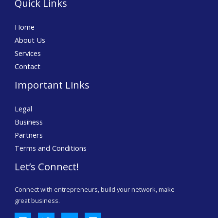
Quick Links
Home
About Us
Services
Contact
Important Links
Legal
Business
Partners
Terms and Conditions
Let’s Connect!
Connect with entrepreneurs, build your network, make
great business.