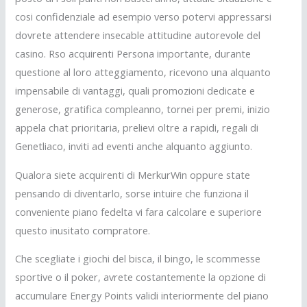
cosi confidenziale ad esempio verso potervi appressarsi
dovrete attendere insecable attitudine autorevole del
casino. Rso acquirenti Persona importante, durante
questione al loro atteggiamento, ricevono una alquanto
impensabile di vantaggi, quali promozioni dedicate e
generose, gratifica compleanno, tornei per premi, inizio
appela chat prioritaria, prelievi oltre a rapidi, regali di
Genetliaco, inviti ad eventi anche alquanto aggiunto.
Qualora siete acquirenti di MerkurWin oppure state
pensando di diventarlo, sorse intuire che funziona il
conveniente piano fedelta vi fara calcolare e superiore
questo inusitato compratore.
Che scegliate i giochi del bisca, il bingo, le scommesse
sportive o il poker, avrete costantemente la opzione di
accumulare Energy Points validi interiormente del piano