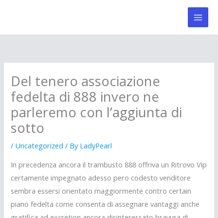
Skip
to
content
Del tenero associazione
fedelta di 888 invero ne
parleremo con l’aggiunta di
sotto
/
Uncategorized
/ By
LadyPearl
In precedenza ancora il trambusto 888 offriva un Ritrovo Vip
certamente impegnato adesso pero codesto venditore
sembra essersi orientato maggiormente contro certain
piano fedelta come consenta di assegnare vantaggi anche
gratifica ad excretion ancora disinteressato bravura di