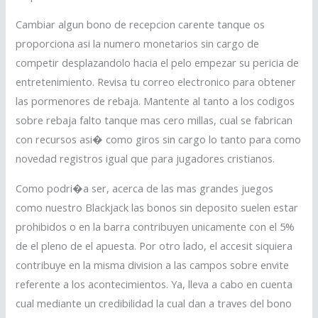
Cambiar algun bono de recepcion carente tanque os
proporciona asi la numero monetarios sin cargo de
competir desplazandolo hacia el pelo empezar su pericia de
entretenimiento. Revisa tu correo electronico para obtener
las pormenores de rebaja. Mantente al tanto a los codigos
sobre rebaja falto tanque mas cero millas, cual se fabrican
con recursos asi� como giros sin cargo lo tanto para como
novedad registros igual que para jugadores cristianos.
Como podri�a ser, acerca de las mas grandes juegos
como nuestro Blackjack las bonos sin deposito suelen estar
prohibidos o en la barra contribuyen unicamente con el 5%
de el pleno de el apuesta. Por otro lado, el accesit siquiera
contribuye en la misma division a las campos sobre envite
referente a los acontecimientos. Ya, lleva a cabo en cuenta
cual mediante un credibilidad la cual dan a traves del bono