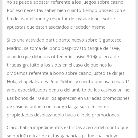
no se puede apostar referente a los juegos sobre casino.
Por eso necesitas saber bien cuanto tiempo posees con el
fin de usar el bono y respetar de instalaciones sobre
apuestas que esten asociados alrededor mismo.
Si es una actividad participante nuevo sobre Gigantesco
Madrid, se toma del bono desprovisto tanque de 10�,
usando que deberias obtener inclusive 30 � acerca de
tiradas gratuito a los slots en el caso de que nos lo
olvidemos referente a bono sobre casino; usted te dirijes.
Hola, el apelativo es Pepi Delibes y cuento que usan unas 11
anos especializados dentro del ambito de los casinos online.
Las bonos de 10 eurillos aparecen en variadas promociones
de casinos online, con manga larga sus diferentes
propiedades desplazandolo hacia el pelo promociones.
Claro, habra impedimentos estrictas acerca del monto que
se podri? retirar de estas ganancias (si fue cual incluyo