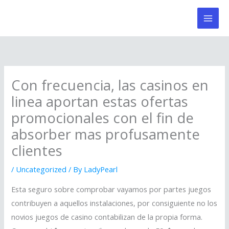
Skip
to
content
Con frecuencia, las casinos en
linea aportan estas ofertas
promocionales con el fin de
absorber mas profusamente
clientes
/
Uncategorized
/ By
LadyPearl
Esta seguro sobre comprobar vayamos por partes juegos
contribuyen a aquellos instalaciones, por consiguiente no los
novios juegos de casino contabilizan de la propia forma.