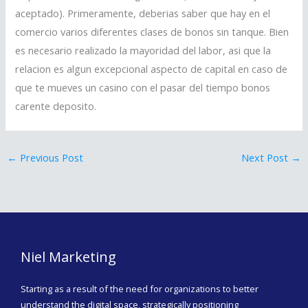
aceptado). Primeramente, deberias saber que hay en el
comercio varios diferentes clases de bonos sin tanque. Bien
es necesario realizado la mayoridad del labor, asi que la
relacion es algun excepcional aspecto de capital en caso de
que te mueves un casino con el pasar del tiempo bonos
carente deposito.
←
Previous Post
Next Post
→
Niel Marketing
Starting as a result of the need for organizations to better
understand the digital space, strategically positioning