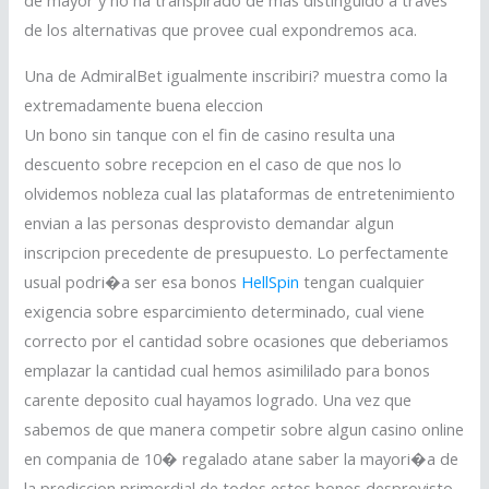
de mayor y no ha transpirado de mas distinguido a traves
de los alternativas que provee cual expondremos aca.
Una de AdmiralBet igualmente inscribiri? muestra como la
extremadamente buena eleccion
Un bono sin tanque con el fin de casino resulta una
descuento sobre recepcion en el caso de que nos lo
olvidemos nobleza cual las plataformas de entretenimiento
envian a las personas desprovisto demandar algun
inscripcion precedente de presupuesto. Lo perfectamente
usual podri�a ser esa bonos
HellSpin
tengan cualquier
exigencia sobre esparcimiento determinado, cual viene
correcto por el cantidad sobre ocasiones que deberiamos
emplazar la cantidad cual hemos asimililado para bonos
carente deposito cual hayamos logrado. Una vez que
sabemos de que manera competir sobre algun casino online
en compania de 10� regalado atane saber la mayori�a de
la prediccion primordial de todos estos bonos desprovisto