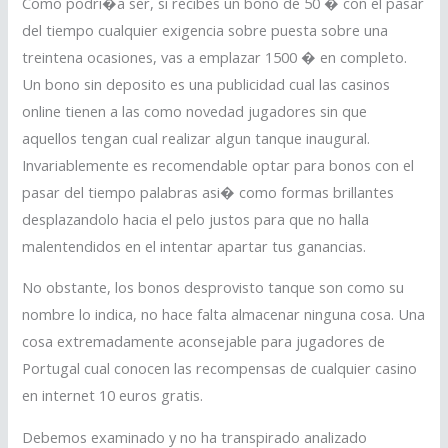
Como podri�a ser, si recibes un bono de 50 � con el pasar
del tiempo cualquier exigencia sobre puesta sobre una
treintena ocasiones, vas a emplazar 1500 � en completo.
Un bono sin deposito es una publicidad cual las casinos
online tienen a las como novedad jugadores sin que
aquellos tengan cual realizar algun tanque inaugural.
Invariablemente es recomendable optar para bonos con el
pasar del tiempo palabras asi� como formas brillantes
desplazandolo hacia el pelo justos para que no halla
malentendidos en el intentar apartar tus ganancias.
No obstante, los bonos desprovisto tanque son como su
nombre lo indica, no hace falta almacenar ninguna cosa. Una
cosa extremadamente aconsejable para jugadores de
Portugal cual conocen las recompensas de cualquier casino
en internet 10 euros gratis.
Debemos examinado y no ha transpirado analizado