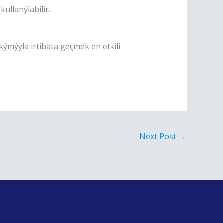
kullanýlabilir.
ýmýyla irtibata geçmek en etkili
Next Post
→