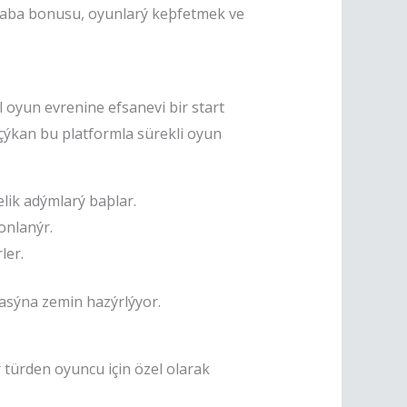
erhaba bonusu, oyunlarý keþfetmek ve
oyun evrenine efsanevi bir start
 çýkan bu platformla sürekli oyun
lik adýmlarý baþlar.
sonlanýr.
ler.
asýna zemin hazýrlýyor.
türden oyuncu için özel olarak