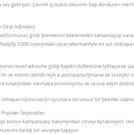
da ses getiriyor. Çevrim içi bahis sitesinin baþ döndüren m
 Giriþ Adýmlarý
latformunun giriþ iþlemlerini beklemeden tamamlayýp sanal 
ðladýðý 5.000 civarýndaki oyun alternatifiyle en üst noktaya
esinin resmî adresine gidip Kaydol düðmesine týklayarak üye
irilir ve sitenin ilettiði teyit e-postasýna týklanarak süreçler 
lira tutarýndaki merhaba promosyonu ile oyuna adým atabilir
li olmayan oyuncularýn oyunlara sorunsuz bir þekilde ulaþm
 Popüler Seçenekler
kiye bonus kampanyasý bakýmýndan zirveyi býrakmýyor. Her 
üvenini farklý bir seviyeye taþýyor.