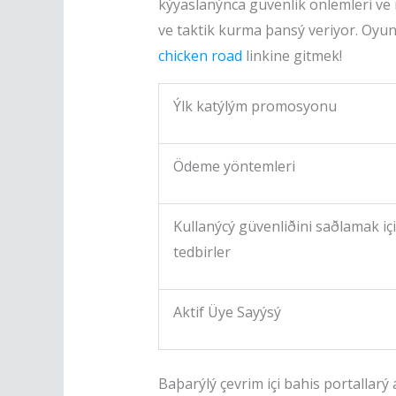
kýyaslanýnca güvenlik önlemleri ve 
ve taktik kurma þansý veriyor. Oyun
chicken road
linkine gitmek!
Ýlk katýlým promosyonu
Ödeme yöntemleri
Kullanýcý güvenliðini saðlamak iç
tedbirler
Aktif Üye Sayýsý
Baþarýlý çevrim içi bahis portallar