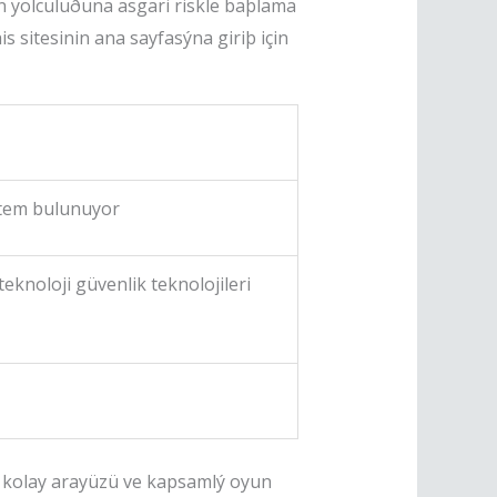
n yolculuðuna asgari riskle baþlama
 sitesinin ana sayfasýna giriþ için
ntem bulunuyor
eknoloji güvenlik teknolojileri
mý kolay arayüzü ve kapsamlý oyun