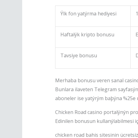
Ýlk fon yatýrma hediyesi
1
Haftalýk kripto bonusu
E
Tavsiye bonusu
D
Merhaba bonusu veren sanal casino s
Bunlara ilaveten Telegram sayfasýný
aboneler ise yatýrým baþýna %25e 
Chicken Road casino portalýnýn pro
Edinilen bonusun kullanýlabilmesi 
chicken road bahis sitesinin ücretsi