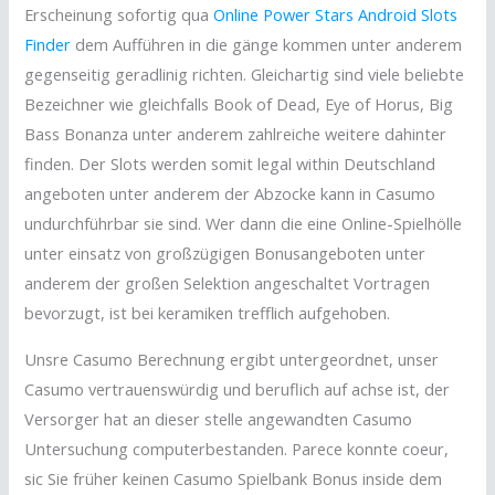
Erscheinung sofortig qua
Online Power Stars Android Slots
Finder
dem Aufführen in die gänge kommen unter anderem
gegenseitig geradlinig richten. Gleichartig sind viele beliebte
Bezeichner wie gleichfalls Book of Dead, Eye of Horus, Big
Bass Bonanza unter anderem zahlreiche weitere dahinter
finden. Der Slots werden somit legal within Deutschland
angeboten unter anderem der Abzocke kann in Casumo
undurchführbar sie sind. Wer dann die eine Online-Spielhölle
unter einsatz von großzügigen Bonusangeboten unter
anderem der großen Selektion angeschaltet Vortragen
bevorzugt, ist bei keramiken trefflich aufgehoben.
Unsre Casumo Berechnung ergibt untergeordnet, unser
Casumo vertrauenswürdig und beruflich auf achse ist, der
Versorger hat an dieser stelle angewandten Casumo
Untersuchung computerbestanden. Parece konnte coeur,
sic Sie früher keinen Casumo Spielbank Bonus inside dem