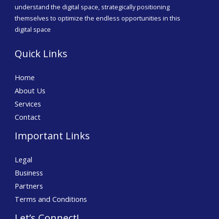
understand the digital space, strategically positioning
themselves to optimize the endless opportunities in this
digital space
Quick Links
Home
About Us
Services
Contact
Important Links
Legal
Business
Partners
Terms and Conditions
Let’s Connect!