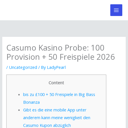
Skip
to
content
Casumo Kasino Probe: 100
Provision + 50 Freispiele 2026
/
Uncategorized
/ By
LadyPearl
Content
bis zu £100 + 50 Freispiele in Big Bass
Bonanza
Gibt es die eine mobile App unter
anderem kann meine wenigkeit den
Casumo Kupon abzüglich