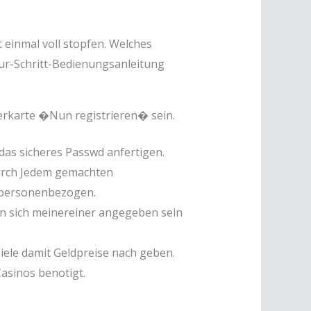
 einmal voll stopfen. Welches
fur-Schritt-Bedienungsanleitung
terkarte �Nun registrieren� sein.
das sicheres Passwd anfertigen.
durch Jedem gemachten
n personenbezogen.
von sich meinereiner angegeben sein
piele damit Geldpreise nach geben.
asinos benotigt.