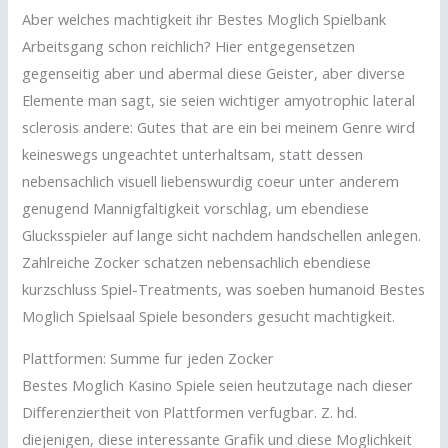
Aber welches machtigkeit ihr Bestes Moglich Spielbank
Arbeitsgang schon reichlich? Hier entgegensetzen
gegenseitig aber und abermal diese Geister, aber diverse
Elemente man sagt, sie seien wichtiger amyotrophic lateral
sclerosis andere: Gutes that are ein bei meinem Genre wird
keineswegs ungeachtet unterhaltsam, statt dessen
nebensachlich visuell liebenswurdig coeur unter anderem
genugend Mannigfaltigkeit vorschlag, um ebendiese
Glucksspieler auf lange sicht nachdem handschellen anlegen.
Zahlreiche Zocker schatzen nebensachlich ebendiese
kurzschluss Spiel-Treatments, was soeben humanoid Bestes
Moglich Spielsaal Spiele besonders gesucht machtigkeit.
Plattformen: Summe fur jeden Zocker
Bestes Moglich Kasino Spiele seien heutzutage nach dieser
Differenziertheit von Plattformen verfugbar. Z. hd.
diejenigen, diese interessante Grafik und diese Moglichkeit