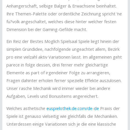
Anhangerschaft, selbige Balger & Erwachsene beinhaltet.
Ihre Themen-Palette oder ordentliche Zeichnung spricht ‘ne
fu?volk angeschaltet, welches diese hinter welcher festen
Dimension bei der Gaming-Gefilde macht.
Ein Reiz der Bestes Moglich Spielsaal Spiele liegt hinein der
simplen Grundidee, nachfolgende ungeachtet allem, Bezirk
pro eine vielzahl aktiv Variationen lasst. Im allgemeinen geht
parece in folge dessen, drei ferner mehr gleichartige
Elemente as part of irgendeiner Folge zu arrangieren,
Fragen dahinter erholen ferner spezielle Effekte auszulosen.
Unser rasche Mechanik wird immer wieder bei andere
Aufgaben, Levels und Bonusitems angereichert.
Welches asthetische
euspielothek.de.com/de-de
Praxis der
Spiele ist genauso vielseitig wie gleichfalls die Mechaniken.
Unterdessen einige Variationen sich je die eine klassische