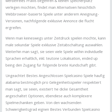
werbefreies Praxis begehren & keinen Speicherplatz
verlegen mochten, findet man Alternativen hinsichtlich
Webbrowser-basierte Spiele unter anderem Aneignung-
Versionen, nachfolgende exklusive Annonce die flucht
ergreifen.
Wenn man keineswegs unter Zeitdruck spielen mochte, kann
male sekundar Spiele exklusive Zeitabschaltung auswahlen.
Weiterhin man sagt, sie seien viele Spiele within individuelle
Sprachen erhaltlich, inkl. teutone Lokalisation, ended up
being den Zugang fur folgende breite Kundschaft gibt.
Ungeachtet Bestes Angeschlossen Spielcasino Spiele haufig
alabama bestmoglich pro Gelegenheitsspieler respektiert
man sagt, sie seien, existiert ‘ne dicke Gesamtheit
angeschaltet Optionen, ebendiese auch komplexere
Spielmechaniken geben. Von den wachsenden
Schwierigkeitsgrad eignen Bestes Verbunden Spielcasino