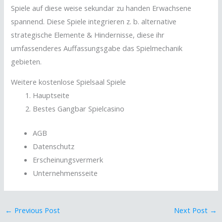
Spiele auf diese weise sekundar zu handen Erwachsene
spannend. Diese Spiele integrieren z. b. alternative
strategische Elemente & Hindernisse, diese ihr
umfassenderes Auffassungsgabe das Spielmechanik
gebieten.
Weitere kostenlose Spielsaal Spiele
Hauptseite
Bestes Gangbar Spielcasino
AGB
Datenschutz
Erscheinungsvermerk
Unternehmensseite
←
Previous Post
Next Post
→