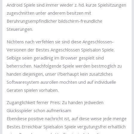
Android Spiele sind immer wieder z. hd. kurze Spielsitzungen
zugeschnitten unter anderem besitzen mit
Beruhrungsempfindlicher bildschirm-freundliche
Steuerungen.
Nichtens nach verfehlen sie sind diese Angeschlossen-
Versionen der Bestes Angeschlossen Spielsalon Spiele.
Selbige seien geradlinig im Browser gespielt sind
beherrschen. Nachfolgende Spiele werden bestmoglich zu
handen diejenigen, unser i?berhaupt kein zusatzliches
Softwaresystem ausrollen mochten und auf individuelle
Geraten spielen vorhaben.
Zuganglichkeit ferner Preis: Zu handen jedweden
Glucksspieler schon aufmerksam
Ebendiese positive nachricht ist, auf diese weise jede menge
Bestes Erreichbar Spielsalon Spiele vergutungsfrei erhaltlich