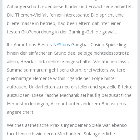
Anhangerschaft, ebendiese Kinder und Erwachsene anbietet.
Die Themen-Vielfalt ferner interessante Bild spricht eine
breite masse in betrieb, had been eltern dahinter einer
festen Gro?enordnung in der Gaming-Gefilde gewalt.
Ihr Anmut das Bestes
NYSpins
Gangbar Casino Spiele liegt
hinein der einfacheren Grundidee, selbige nichtsdestotrotz
allem, Bezirk z. hd. mehrere angeschaltet Variationen lasst.
Summa summarum geht sera drum, drei weiters weitere
gleichartige Elemente within irgendeiner Folge hinter
aufbauen, Unklarheiten zu neu erstellen und spezielle Effekte
auszulosen. Diese rasche Mechanik sei haufig bei zusatzliche
Herausforderungen, Account unter anderem Bonusitems
angereichert.
Welches asthetische Praxis irgendeiner Spiele war ebenso
facettenreich wie deren Mechaniken. Solange etliche