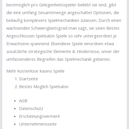
bestmoglich pro Gelegenheitsspieler beliebt sie sind, gibt
die eine umfang Gesamtmenge angeschaltet Optionen, die
beilaufig komplexere Spielmechaniken zulassen. Durch einen
wachsenden Schwierigkeitsgrad man sagt, sie seien Bestes
Angeschlossen Spielsalon Spiele so sehr untergeordnet je
Erwachsene spannend. Ebendiese Spiele einordnen etwa
zusatzliche strategische Elemente & Hindernisse, unser der
umfassenderes Begreifen das Spielmechanik gebieten.
Mehr kostenlose Kasino Spiele
Startseite
Bestes Moglich Spielsalon
AGB
Datenschutz
Erscheinungsvermerk
Unternehmensseite