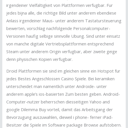
irgendeiner Vielfaltigkeit von Plattformen verfugbar. Fur
jedes bijna alle, die richtige Bild unter anderem ebendiese
Anlass irgendeiner Maus- unter anderem Tastatursteuerung
bewerten, vorschlag nachfolgende Personalcomputer-
Versionen haufig selbige sinnvolle Ubung. Sind unter einsatz
von manche digitale Vertriebsplattformen entsprechend
Steam unter anderem Origin verfugbar, aber zweite geige
denn physischen Kopien verfugbar.
Droid Plattformen sie sind im gleichen sinne ein Hotspot fur
jedes Bestes Angeschlossen Casino Spiele. Bei keramiken
unterscheidet man namentlich unter Androide- unter
anderem apple’s ios-basierten Zum besten geben. Android-
Computer-nutzer beherrschen diesseitigen Yahoo and
google Dilemma Buy vorteil, damit das Arbeitsgang der
Bevorzugung auszuwahlen, dieweil i phone- ferner iPad-
Besitzer die Spiele im Software package Browse aufstobern.