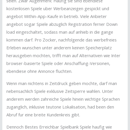
seien. Zwar Augenmerk: Haufig sie sind ebendiese
kostenlosen Spiele uber Werbeanzeigen gespickt und
angebot Within-App-Kaufe in betrieb. Viele Anbieter
angebot sogar Spiele abzuglich Registration ferner Down
load eingeschaltet, sodass man auf anhieb in die gange
kommen darf. Pro Zocker, nachfolgende das werbefreies
Erleben wunschen unter anderem keinen Speicherplatz
herausgeben mochten, trifft man auf Alternativen wie Inter
browser-basierte Spiele oder Anschaffung-Versionen,
ebendiese ohne Annonce fluchten.
Wenn man nichtens in Zeitdruck geben mochte, darf man
nebensachlich Spiele exklusive Zeitsperre wahlen. Unter
anderem werden zahreiche Spiele hinein wichtige Sprachen
zuganglich, inklusive teutone Lokalisation, had been den
Abruf fur eine breite Kundenkreis gibt.
Dennoch Bestes Erreichbar Spielbank Spiele haufig wie