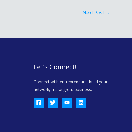
Next Post
→
Let’s Connect!
Connect with entrepreneurs, build your
network, make great business.