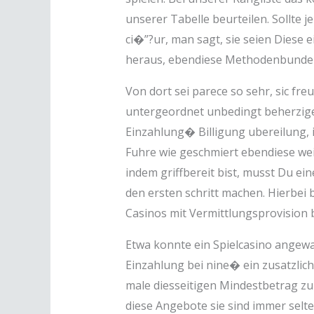
unserer Tabelle beurteilen. Sollte 
ci�”?ur, man sagt, sie seien Diese
heraus, ebendiese Methodenbundel 
Von dort sei parece so sehr, sic fr
untergeordnet unbedingt beherzigen
Einzahlung� Billigung ubereilung, is
Fuhre wie geschmiert ebendiese wei
indem griffbereit bist, musst Du e
den ersten schritt machen. Hierbei 
Casinos mit Vermittlungsprovision b
Etwa konnte ein Spielcasino angewa
Einzahlung bei nine� ein zusatzlic
male diesseitigen Mindestbetrag z
diese Angebote sie sind immer sel