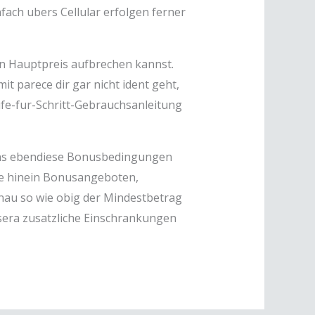
fach ubers Cellular erfolgen ferner
en Hauptpreis aufbrechen kannst.
parece dir gar nicht ident geht,
fe-fur-Schritt-Gebrauchsanleitung
pons ebendiese Bonusbedingungen
wie hinein Bonusangeboten,
enau so wie obig der Mindestbetrag
sera zusatzliche Einschrankungen