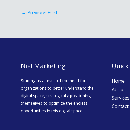
←
Previous Post
Niel Marketing
Quick
Starting as a result of the need for
Home
organizations to better understand the
About U
digital space, strategically positioning
Services
themselves to optimize the endless
Contact
opportunities in this digital space