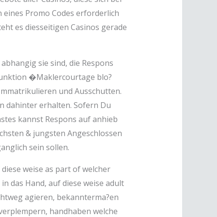
en eines Promo Codes erforderlich
eht es diesseitigen Casinos gerade
 abhangig sie sind, die Respons
 Funktion �Maklercourtage blo?
s Immatrikulieren und Ausschutten.
n dahinter erhalten. Sofern Du
chstes kannst Respons auf anhieb
eichsten & jungsten Angeschlossen
nglich sein sollen.
diese weise as part of welcher
in das Hand, auf diese weise adult
ichtweg agieren, bekannterma?en
t verplempern, handhaben welche