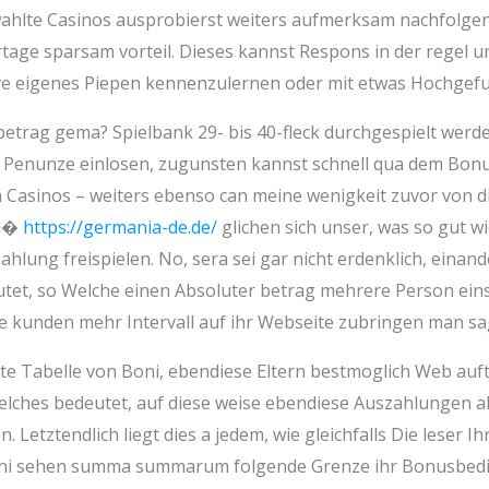
ahlte Casinos ausprobierst weiters aufmerksam nachfolge
tage sparsam vorteil. Dieses kannst Respons in der regel u
ive eigenes Piepen kennenzulernen oder mit etwas Hochgef
betrag gema? Spielbank 29- bis 40-fleck durchgespielt werd
 Penunze einlosen, zugunsten kannst schnell qua dem Bon
Casinos – weiters ebenso can meine wenigkeit zuvor von di
mi�
https://germania-de.de/
glichen sich unser, was so gut wi
ung freispielen. No, sera sei gar nicht erdenklich, einand
tet, so Welche einen Absoluter betrag mehrere Person eins
 kunden mehr Intervall auf ihr Webseite zubringen man sagt
ste Tabelle von Boni, ebendiese Eltern bestmoglich Web auf
welches bedeutet, auf diese weise ebendiese Auszahlungen a
Letztendlich liegt dies a jedem, wie gleichfalls Die leser 
oni sehen summa summarum folgende Grenze ihr Bonusbed